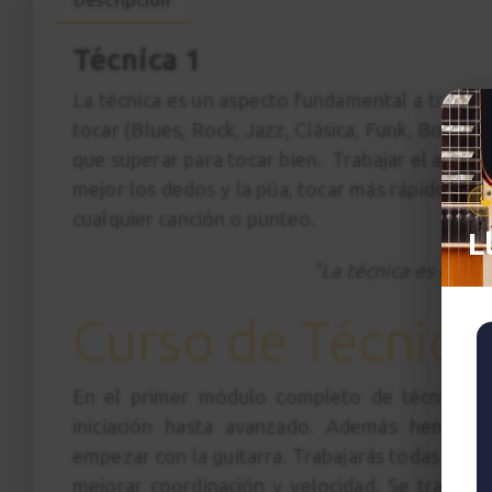
Técnica 1
La técnica es un aspecto fundamental a trabajar 
tocar (Blues, Rock, Jazz, Clásica, Funk, Bossa 
que superar para tocar bien. Trabajar el aspec
mejor los dedos y la púa, tocar más rápido y 
cualquier canción o punteo.
L
"La técnica es el mo
Curso de Técnica
En el primer módulo completo de técnica de 
iniciación hasta avanzado. Además hemos añ
empezar con la guitarra. Trabajarás todas las 
mejorar coordinación y velocidad. Se trata de 