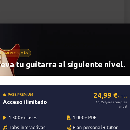
en la guitarra, sea cual sea el estilo que quieras
Nova) este tendrá "barreras" técnicas que tendrás
to técnico en el instruento nos permite coordinar
sobre todo nos permite aprender más rápidamente
TE MERECES MÁS
leva tu guitarra al siguiente nivel.
tor de un guitarrista."
 1
24,99 €
PASE PREMIUM
/ mes
Acceso ilimitado
16,25 €/mes con plan
Guitarlions encontrarás 20 ejercicios de nivel
anual
adido 4 ejercicios preliminares si acabas de
1.300+ clases
1.000+ PDF
combinaciones de dedos de la mano izquierda para
Tabs interactivas
Plan personal + tutor
ejercicios básicos que cada guitarrista necesita