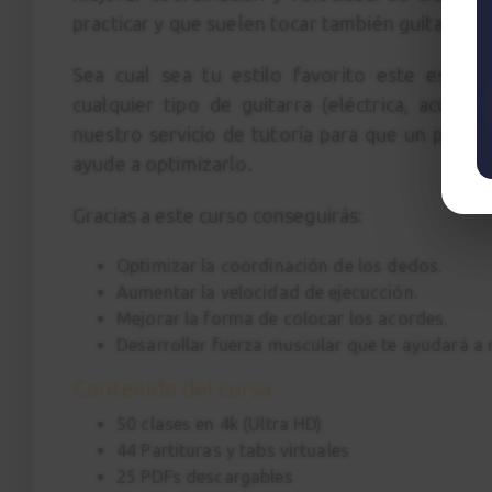
practicar y que suelen tocar también guitarrist
Sea cual sea tu estilo favorito este es u
cualquier tipo de guitarra (eléctrica, acústi
nuestro servicio de tutoría para que un profes
ayude a optimizarlo.
Gracias a este curso conseguirás:
Optimizar la coordinación de los dedos.
Aumentar la velocidad de ejecucción.
Mejorar la forma de colocar los acordes.
Desarrollar fuerza muscular que te ayudará a n
Contenido del curso:
50 clases en 4k (Ultra HD)
44 Partituras y tabs virtuales
25 PDFs descargables