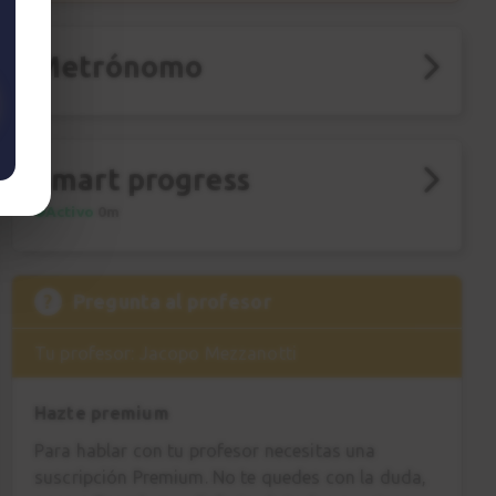
Metrónomo
Smart progress
Activo
0m
?
Pregunta al profesor
Tu profesor: Jacopo Mezzanotti
Hazte premium
Para hablar con tu profesor necesitas una
suscripción Premium. No te quedes con la duda,