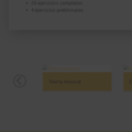
20 ejercicios completos
4 ejercicios preliminares
Teoría musical
E