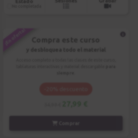
Sesiones
Grabar
Estado
No completada
0:45
¡En oferta!
Compra este curso
y desbloquea todo el material
Acceso completo a todas las clases de este curso,
tablaturas interactivas y material descargable
para
siempre
.
-20% descuento
27,99 €
34,99 €
Comprar