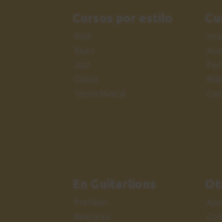
Cursos por estilo
Cu
Rock
Inic
Blues
Ava
Jazz
Per
Clásica
Más
Teoría Musical
Cur
En Guitarlions
Ot
Premium
Ayu
Itinerarios
Con