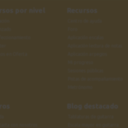
rsos por nivel
Recursos
iación
Centro de ayuda
nzado
Foro
feccionamiento
Aplicación escalas
ter
Aplicación lectura de notas
sos en Oferta
Aplicación arpegios
Mi progreso
Sesiones públicas
Pistas de acompañamiento
Metrónomo
ros
Blog destacado
da
Tablaturas de guitarra
tacta con nosotros
Escala mayor en guitarra