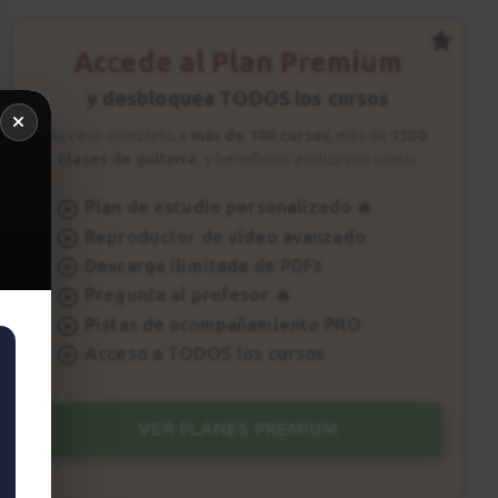
Accede al Plan Premium
y desbloquea TODOS los cursos
Acceso completo a
más de 100 cursos
, más de
1300
clases de guitarra
, y beneficios exclusivos como:
Plan de estudio personalizado 🔥
Reproductor de vídeo avanzado
Descarga ilimitada de PDFs
Pregunta al profesor 🔥
Pistas de acompañamiento PRO
Acceso a TODOS los cursos
VER PLANES PREMIUM