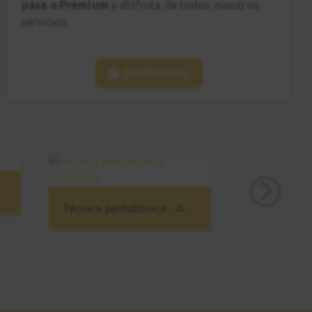
pasa a Premium
y disfruta de todos nuestros
servicios.
Desbloquear
guitarra 2
Técnica pentatónica - Avanzado