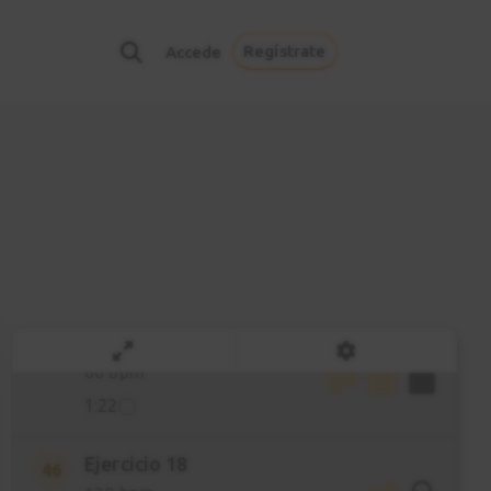
120 bpm
0:45
Regístrate
Accede
Ejercicio 17
43
60 bpm
1:22
Ejercicio 17
44
120 bpm
0:45
Ejercicio 18
45
60 bpm
1:22
Ejercicio 18
46