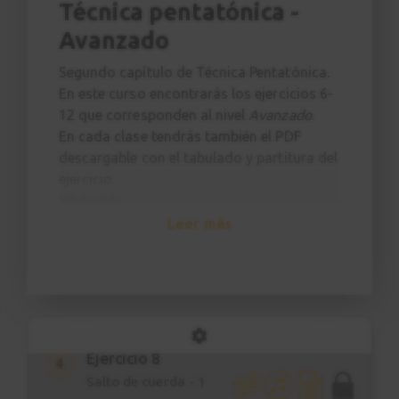
Técnica pentatónica -
Avanzado
Segundo capítulo de Técnica Pentatónica.
Introducción
1
En este curso encontrarás los ejercicios 6-
12 que corresponden al nivel
0:40
Avanzado
.
En cada clase tendrás también el PDF
descargable con el tabulado y partitura del
Ejercicio 6
2
ejercicio.
Grupo de tres
Iniciación
:
Ejercicios 1-5
2:35
Avanzado
: Ejercicios 6-12
Leer más
Perfeccionamiento
:
Ejercicios 13-20
Ejercicio 7
3
Grupo de cuatro
3:06
Ejercicio 8
4
Salto de cuerda - 1