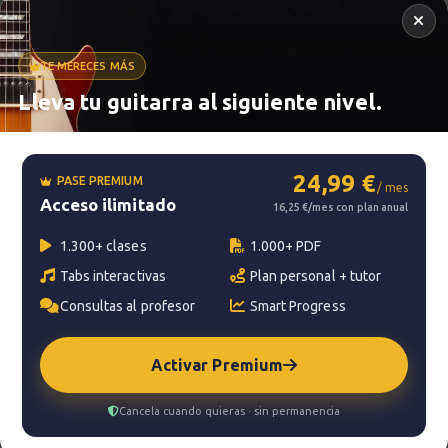
TE MERECES MÁS
Lleva tu guitarra al siguiente nivel.
Metrónomo
24,99 €
PASE PREMIUM
/ mes
Acceso ilimitado
Smart progress
16,25 €/mes con plan anual
Activo
0m
1.300+ clases
1.000+ PDF
Tabs interactivas
Plan personal + tutor
Consultas al profesor
Smart Progress
?
Pregunta al profesor
Activar Premium
Tu profesor: Jacopo Mezzanotti
Cancela cuando quieras · sin permanencia
Hazte premium