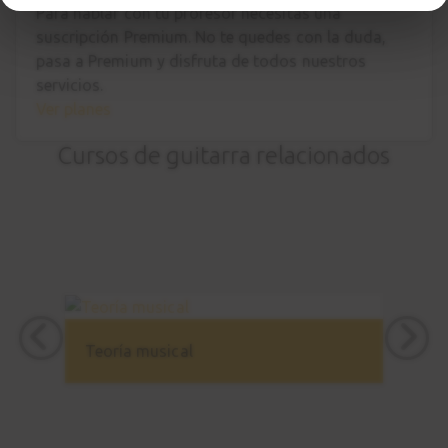
Para hablar con tu profesor necesitas una
suscripción Premium. No te quedes con la duda,
pasa a Premium
y disfruta de todos nuestros
servicios.
Ver planes
Cursos de guitarra relacionados
Teoría musical