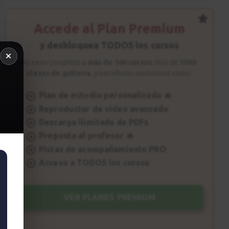
Accede al Plan Premium
y desbloquea TODOS los cursos
Acceso completo a
más de 100 cursos
, más de
1300
clases de guitarra
, y beneficios exclusivos como:
Plan de estudio personalizado 🔥
Reproductor de vídeo avanzado
Descarga ilimitada de PDFs
Pregunta al profesor 🔥
Pistas de acompañamiento PRO
Acceso a TODOS los cursos
VER PLANES PREMIUM