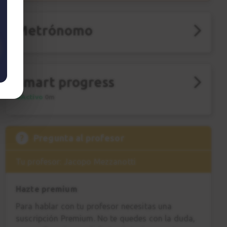
Metrónomo
Smart progress
Activo
0m
?
Pregunta al profesor
Tu profesor: Jacopo Mezzanotti
Hazte premium
Para hablar con tu profesor necesitas una
suscripción Premium. No te quedes con la duda,