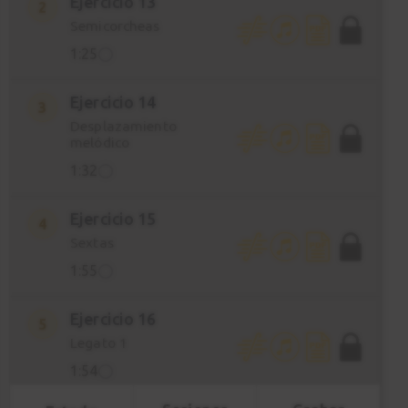
Ejercicio 13
2
Semicorcheas
1:25
Ejercicio 14
3
Desplazamiento
melódico
1:32
Ejercicio 15
4
Sextas
1:55
Ejercicio 16
5
Legato 1
1:54