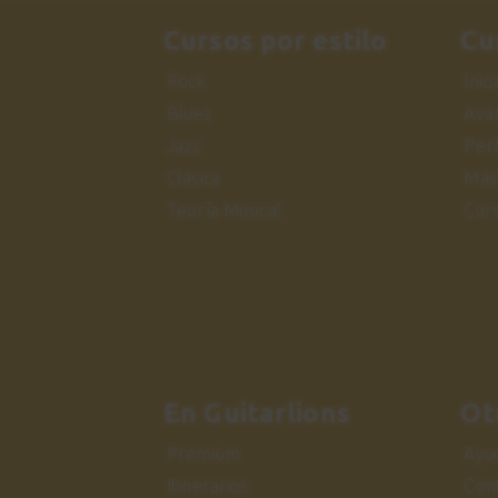
Cursos por estilo
Cu
Rock
Inic
Blues
Ava
Jazz
Per
Clásica
Más
Teoría Musical
Cur
En Guitarlions
Ot
Premium
Ayu
Itinerarios
Con