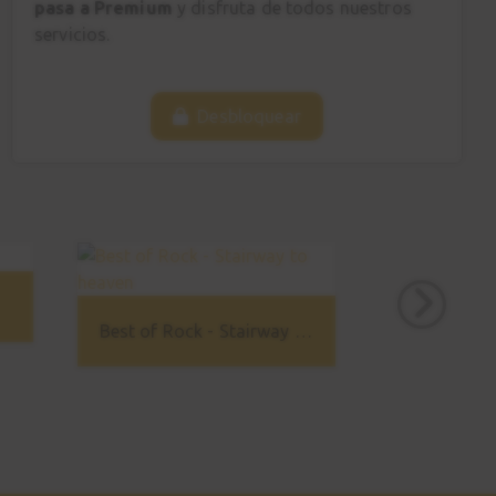
pasa a Premium
y disfruta de todos nuestros
servicios.
Desbloquear
Best of Rock - Stairway to heaven