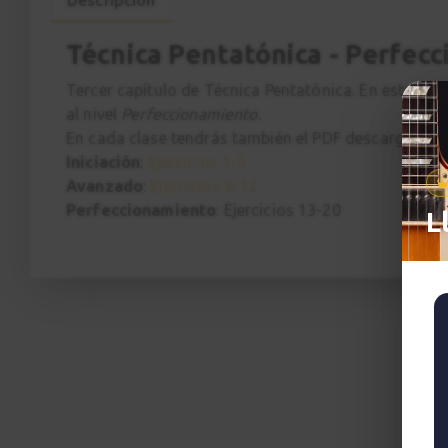
Técnica Pentatónica - Perfec
Tercer capítulo de Técnica Pentatónica. En este cur
al nivel
Perfeccionamiento
.
En cada clase tendrás también el PDF descargable con
Iniciación
:
Ejercicios 1-5
Avanzado
:
Ejercicios 6-12
Perfeccionamiento
: Ejercicios 13-20
L