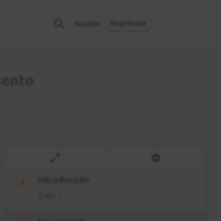
Regístrate
Accede
iento
Introducción
1
0:40