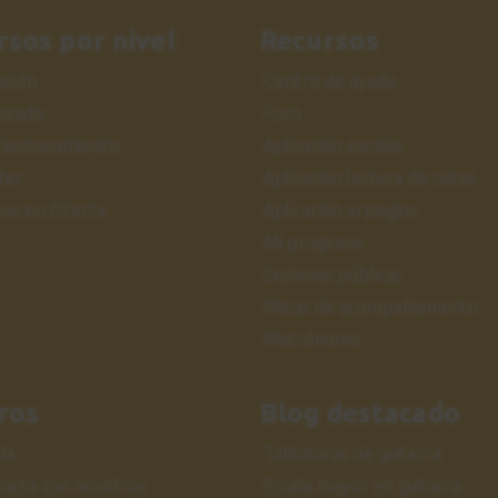
rsos por nivel
Recursos
iación
Centro de ayuda
nzado
Foro
feccionamiento
Aplicación escalas
ter
Aplicación lectura de notas
sos en Oferta
Aplicación arpegios
Mi progreso
Sesiones públicas
Pistas de acompañamiento
Metrónomo
ros
Blog destacado
da
Tablaturas de guitarra
tacta con nosotros
Escala mayor en guitarra