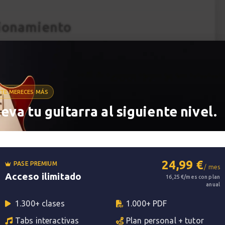
cionamiento
so encontrarás los ejercicios 13-20 que corresponden
 el tabulado y partitura del ejercicio.
TE MERECES MÁS
leva tu guitarra al siguiente nivel.
24,99 €
PASE PREMIUM
/ mes
Acceso ilimitado
16,25 €/mes con plan
anual
1.300+ clases
1.000+ PDF
Tabs interactivas
Plan personal + tutor