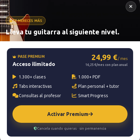
TE MERECES MÁS
Lleva tu guitarra al siguiente nivel.
Metrónomo
24,99 €
PASE PREMIUM
/ mes
Acceso ilimitado
Smart progress
16,25 €/mes con plan anual
Activo
0m
1.300+ clases
1.000+ PDF
Tabs interactivas
Plan personal + tutor
Consultas al profesor
Smart Progress
?
Pregunta al profesor
Activar Premium
Tu profesor: Jacopo Mezzanotti
Cancela cuando quieras · sin permanencia
Hazte premium