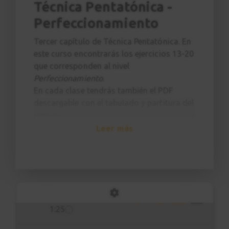
Técnica Pentatónica -
Perfeccionamiento
Tercer capítulo de Técnica Pentatónica. En
este curso encontrarás los ejercicios 13-20
que corresponden al nivel
Perfeccionamiento
.
En cada clase tendrás también el PDF
descargable con el tabulado y partitura del
ejercicio.
Iniciación
:
Ejercicios 1-5
Leer más
Introducción
1
Avanzado
:
Ejercicios 6-12
Perfeccionamiento
: Ejercicios 13-20
0:40
Ejercicio 13
2
Semicorcheas
1:25