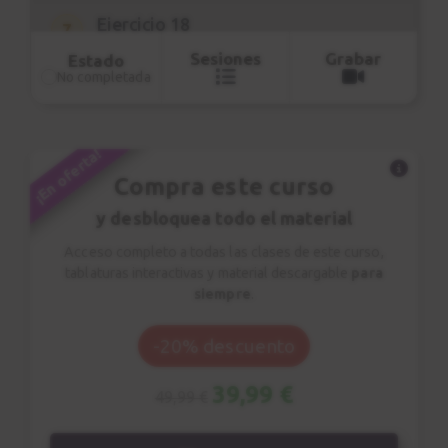
Ejercicio 18
7
Legato 3
Sesiones
Grabar
Estado
No completada
1:22
Ejercicio 19
8
¡En oferta!
Slide - Todas
posiciones
Compra este curso
0:47
y desbloquea todo el material
Acceso completo a todas las clases de este curso,
Ejercicio 20
9
tablaturas interactivas y material descargable
para
Slide 2
siempre
.
0:38
-20% descuento
39,99 €
49,99 €