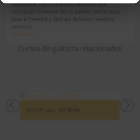
Para hablar con tu profesor necesitas una
suscripción Premium. No te quedes con la duda,
pasa a Premium
y disfruta de todos nuestros
servicios.
Ver planes
Cursos de guitarra relacionados
Best of Jazz - All Of Me