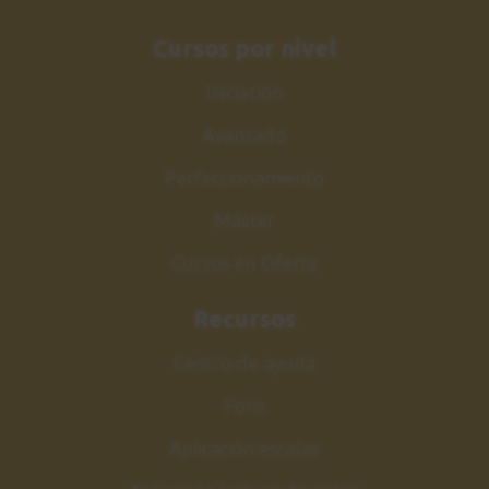
Cliché menor
26
5:54
Cursos por nivel
Iniciación
Ejercicio final
27
Alfonsina y el mar
Avanzado
1:10
Perfeccionamiento
Alfonsina y el mar
Máster
28
Solución análisis
Cursos en Oferta
11:42
Recursos
Conclusiones
29
Centro de ayuda
1:04
Foro
Aplicación escalas