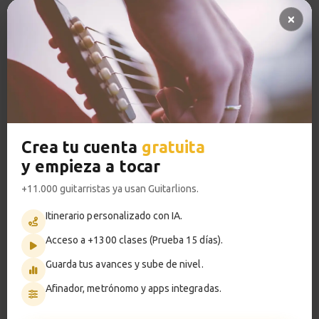
Pregunta al profesor 🔥
Ejemplo
Pistas de acompañamiento PRO
4:59
Acceso a TODOS los cursos
Acorde pivote
14
VER PLANES PREMIUM
3:50
Acorde pivote
15
Crea tu cuenta
gratuita
Solución explicada
y empieza a tocar
Metrónomo
21:28
+11.000 guitarristas ya usan Guitarlions.
Casos ambiguos
16
Itinerario personalizado con IA.
Y consejos
Acceso a +1300 clases (Prueba 15 días).
Smart progress
5:15
Guarda tus avances y sube de nivel.
Activo
0m
Afinador, metrónomo y apps integradas.
Importancia de conocer la
17
tonalidad