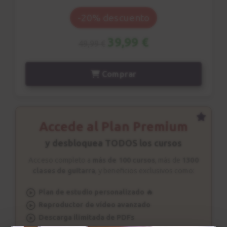
-20% descuento
Dominantes secundarias
9
3:55
39,99 €
49,99 €
Dominantes secundarias
10
Comprar
Parte 2 y ejercicios
3:00
Dominantes secundarias
Accede al Plan Premium
11
Solución explicada
y desbloquea TODOS los cursos
16:34
Acceso completo a
más de 100 cursos
, más de
1300
clases de guitarra
, y beneficios exclusivos como:
Modulación
12
Plan de estudio personalizado 🔥
2:08
Reproductor de vídeo avanzado
Descarga ilimitada de PDFs
Modulación
13