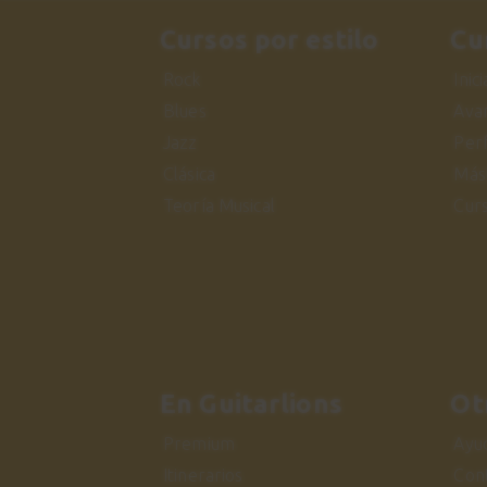
Cursos por estilo
Cu
Rock
Inic
Blues
Ava
Jazz
Per
Clásica
Más
Teoría Musical
Cur
En Guitarlions
Ot
Premium
Ayu
Itinerarios
Con