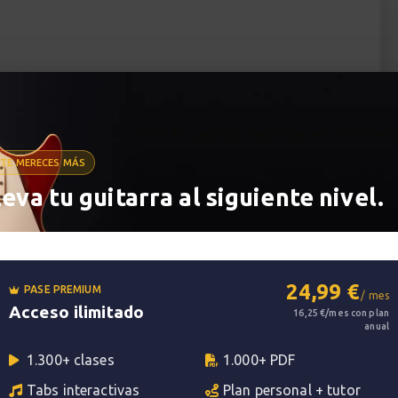
ar Lions.
s conceptos básicos de lenguaje musical para poder
damentales de teoría musical.
tos necesarios para analizar partituras, canciones,
TE MERECES MÁS
poner o arreglar tus temas.
leva tu guitarra al siguiente nivel.
24,99 €
PASE PREMIUM
/ mes
Acceso ilimitado
16,25 €/mes con plan
anual
1.300+ clases
1.000+ PDF
Tabs interactivas
Plan personal + tutor