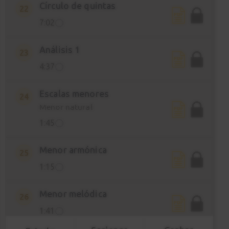
Círculo de quintas
22
7:02
Análisis 1
23
4:37
Escalas menores
24
Menor natural
1:45
Menor armónica
25
1:15
Menor melódica
26
1:41