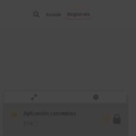
Solución ejercicios
17
3:22
Regístrate
Accede
Inversiones
18
2:58
Solución ejercicios
19
2:15
Armonización escala Do
20
mayor
5:37
Aplicación conceptos
21
5:16