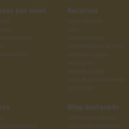
rsos por nivel
Recursos
iación
Centro de ayuda
nzado
Foro
feccionamiento
Aplicación escalas
ter
Aplicación lectura de notas
sos en Oferta
Aplicación arpegios
Mi progreso
Sesiones públicas
Pistas de acompañamiento
Metrónomo
ros
Blog destacado
da
Tablaturas de guitarra
tacta con nosotros
Escala mayor en guitarra