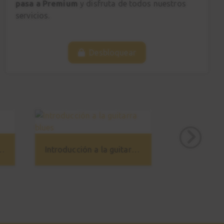
pasa a Premium
y disfruta de todos nuestros
servicios.
Desbloquear
tónica - Iniciación
Introducción a la guitarra blues