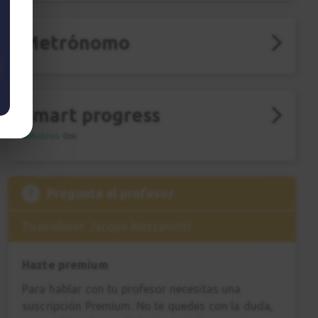
Metrónomo
Smart progress
Activo
0m
?
Pregunta al profesor
Tu profesor: Jacopo Mezzanotti
Hazte premium
Para hablar con tu profesor necesitas una
suscripción Premium. No te quedes con la duda,