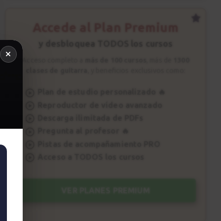
Accede al Plan Premium
y desbloquea TODOS los cursos
Acceso completo a
más de 100 cursos
, más de
1300
clases de guitarra
, y beneficios exclusivos como:
Plan de estudio personalizado 🔥
Reproductor de vídeo avanzado
Descarga ilimitada de PDFs
Pregunta al profesor 🔥
Pistas de acompañamiento PRO
Acceso a TODOS los cursos
VER PLANES PREMIUM