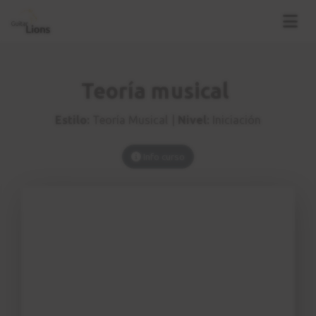
Tres ejercicios
9
1:59
Ligadura y puntillo
10
Teoría musical
3:10
Estilo:
Teoría Musical |
Nivel:
Iniciación
El compás
11
5:17
Info curso
Tres ejercicios
12
5:31
Signos adicionales
13
1:17
Signos de expresión