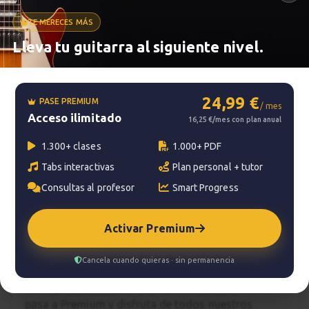
TE MERECES MÁS
Metrónomo
Lleva tu guitarra al siguiente nivel.
Smart progress
24,99 €
PASE PREMIUM
/ mes
Acceso ilimitado
Activo
0m
16,25 €/mes con plan anual
1.300+ clases
1.000+ PDF
Tabs interactivas
Plan personal + tutor
?
Pregunta al profesor
Consultas al profesor
Smart Progress
Tu profesor: Jacopo Mezzanotti
Activar Premium
Hazte premium
Cancela cuando quieras · sin permanencia
Para hablar con tu profesor necesitas una
suscripción Premium. No te quedes con la duda,
pasa a Premium
y disfruta de todos nuestros