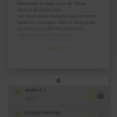
2:15
Bienvenido al mega curso de Teoría
Musical de Guitar Lions.
Las clases están diseñadas para aprender
Armonización escala Do
20
todos los conceptos básicos de lenguaje
mayor
musical para poder leer partituras y
5:37
además adquirir las nociones
fundamentales de teoría musical.
Aplicación conceptos
21
Leer más
Al final de este curso tendrás todos los
5:16
conocimientos necesarios para analizar
partituras, canciones, encontrar escalas
Círculo de quintas
22
para tus solos y trucos para componer o
7:02
arreglar tus temas.
Análisis 1
23
4:37
Escalas menores
24