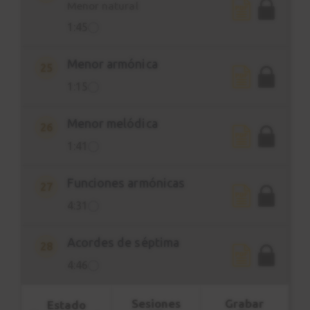
Menor natural
1:45
Menor armónica
25
1:15
Menor melódica
26
1:41
Funciones armónicas
27
4:31
Acordes de séptima
28
4:46
Sesiones
Grabar
Estado