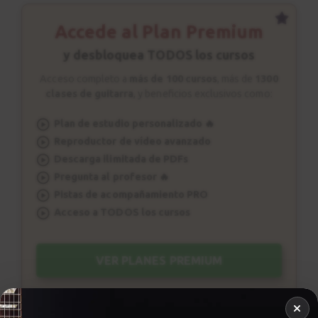
Accede al Plan Premium
y desbloquea TODOS los cursos
Acceso completo a
más de 100 cursos
, más de
1300
clases de guitarra
, y beneficios exclusivos como:
Plan de estudio personalizado 🔥
Reproductor de vídeo avanzado
Descarga ilimitada de PDFs
Pregunta al profesor 🔥
Pistas de acompañamiento PRO
Acceso a TODOS los cursos
VER PLANES PREMIUM