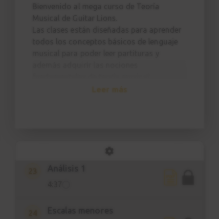
2:15
Bienvenido al mega curso de Teoría
Musical de Guitar Lions.
Las clases están diseñadas para aprender
Armonización escala Do
20
todos los conceptos básicos de lenguaje
mayor
musical para poder leer partituras y
5:37
además adquirir las nociones
fundamentales de teoría musical.
Aplicación conceptos
21
Leer más
Al final de este curso tendrás todos los
5:16
conocimientos necesarios para analizar
partituras, canciones, encontrar escalas
Círculo de quintas
22
para tus solos y trucos para componer o
7:02
arreglar tus temas.
Análisis 1
23
4:37
Escalas menores
24