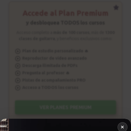
Accede al Plan Premium
y desbloquea TODOS los cursos
Acceso completo a
más de 100 cursos
, más de
1300
clases de guitarra
, y beneficios exclusivos como:
Plan de estudio personalizado 🔥
Reproductor de vídeo avanzado
Descarga ilimitada de PDFs
Pregunta al profesor 🔥
Pistas de acompañamiento PRO
Acceso a TODOS los cursos
VER PLANES PREMIUM