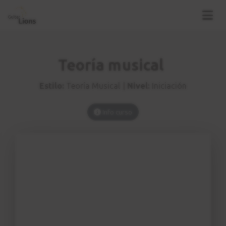
Tres ejercicios
9
1:59
Ligadura y puntillo
10
Teoría musical
3:10
Estilo:
Teoría Musical |
Nivel:
Iniciación
El compás
11
5:17
Info curso
Tres ejercicios
12
5:31
Signos adicionales
13
1:17
Signos de expresión