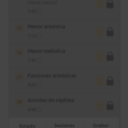
Menor natural
1:45
Menor armónica
25
1:15
Menor melódica
26
1:41
Funciones armónicas
27
4:31
Acordes de séptima
28
4:46
Sesiones
Grabar
Estado