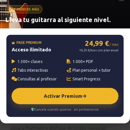
TE MERECES MÁS
Metrónomo
Lleva tu guitarra al siguiente nivel.
Smart progress
24,99 €
PASE PREMIUM
/ mes
Acceso ilimitado
Activo
0m
16,25 €/mes con plan anual
1.300+ clases
1.000+ PDF
Tabs interactivas
Plan personal + tutor
?
Pregunta al profesor
Consultas al profesor
Smart Progress
Tu profesor: Jacopo Mezzanotti
Activar Premium
Hazte premium
Cancela cuando quieras · sin permanencia
Para hablar con tu profesor necesitas una
suscripción Premium. No te quedes con la duda,
pasa a Premium
y disfruta de todos nuestros