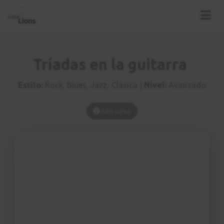
Tríadas en la guitarra
Estilo:
Rock, Blues, Jazz, Clásica |
Nivel:
Avanzado
Info curso
Introducción
1
2:47
Las 4 tríadas
2