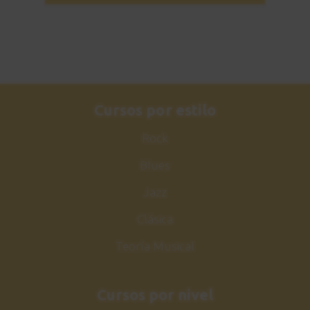
y notas de paso
7:51
Estudio 5
22
Explicación
6:37
Cursos por estilo
Estudio 5
Rock
23
Sesión práctica
Blues
1:05
Jazz
Crazy Train - Ozzy
24
Clásica
Osbourne
Ejemplos reales
Teoría Musical
1:59
Cursos por nivel
Tríada disminuida
25