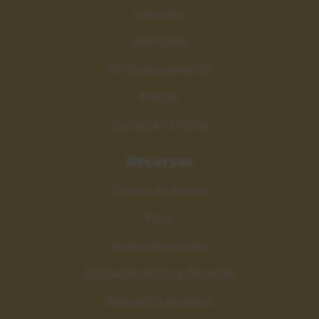
GRUPOS 1 y 2
Iniciación
4:42
Avanzado
Perfeccionamiento
Tríada aumentada
26
GRUPOS 1 y 2
Máster
4:08
Cursos en Oferta
Estudio 6
27
Recursos
Explicación
Centro de ayuda
6:00
Foro
Estudio 6
28
Aplicación escalas
Sesión práctica
2:09
Aplicación lectura de notas
Aplicación arpegios
Hotel California -
29