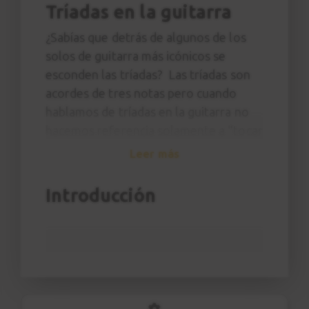
Tríadas en la guitarra
¿Sabías que detrás de algunos de los
solos de guitarra más icónicos se
esconden las tríadas? Las tríadas son
acordes de tres notas pero cuando
hablamos de tríadas en la guitarra no
hacemos referencia solamente a “tocar
unos acordes” sino a un método para
Leer más
visualizar todas las combinaciones de
estos acordes en el mástil, un recurso
Introducción
que se usa continuamente para crear
punteos y arreglos de
acompañamiento. Guitarristas como
Keith Richards de Rolling Stones,
Jimmy Page de Led Zeppelin, Randy
Roads de Ozzy Osborne han hecho un