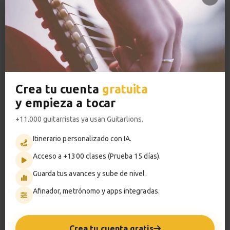
13
Explicación
6:05
VER PLANES PREMIUM
Estudio 3
14
Sesión práctica
1:38
Crea tu cuenta
gratuita
Metrónomo
y empieza a tocar
Rompiendo acordes
15
+11.000 guitarristas ya usan Guitarlions.
6:43
Itinerario personalizado con IA.
Smart progress
Stairway to Heaven
Acceso a +1300 clases (Prueba 15 días).
16
Activo
0m
Ejemplos reales
Guarda tus avances y sube de nivel.
3:32
Afinador, metrónomo y apps integradas.
?
Pregunta al profesor
Slash Chords
17
Tríada con bajo cambiado
Crea tu cuenta gratis