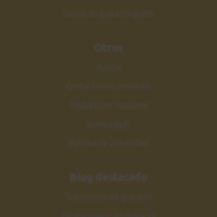
33
disminuida
Curso de guitarra gratis
GRUPOS 3 y 4
5:30
Otros
Estilos y consejos
34
Ayuda
Consideraciones generales
Contacta con nosotros
5:05
Trabaja con nosotros
Conclusiones
35
Aviso Legal
y ejercicio final
1:44
Política de privacidad
Blog destacado
Tablaturas de guitarra
Escala mayor en guitarra