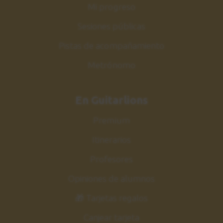
Eagles
Mi progreso
Ejemplos reales
Sesiones públicas
10:47
Pistas de acompañamiento
Armonizar escalas
30
Metrónomo
Escala mayor
6:47
En Guitarlions
Up around the bend
31
Premium
Ejemplos reales
Itinerarios
2:35
Profesores
Triada mayor y menor
32
Opiniones de alumnos
GRUPOS 3 y 4
6:26
🎁 Tarjetas regalos
Canjear tarjeta
Triada aumentada y