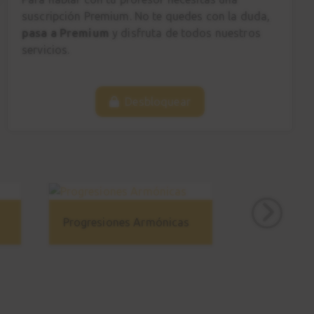
Ejemplos reales
suscripción Premium. No te quedes con la duda,
5:26
pasa a Premium
y disfruta de todos nuestros
servicios.
Estudio 4
19
Explicación
Desbloquear
5:05
Estudio 4
20
Sesión práctica
1:11
Arpegiar las tríadas
Progresiones Armónicas
21
y notas de paso
7:51
Estudio 5
22