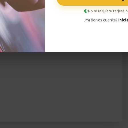
liará tu repertorio técnico, sino que mejorará tu
No se requiere tarjeta d
rmitirá expresarte de formas que nunca imaginaste
¿Ya tienes cuenta?
Inici
ara