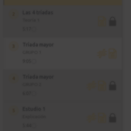
Las 4 tríadas
2
Teoría 1
5:17
Tríada mayor
3
GRUPO 1
9:05
Tríada mayor
4
GRUPO 2
6:07
Estudio 1
5
Explicación
5:44