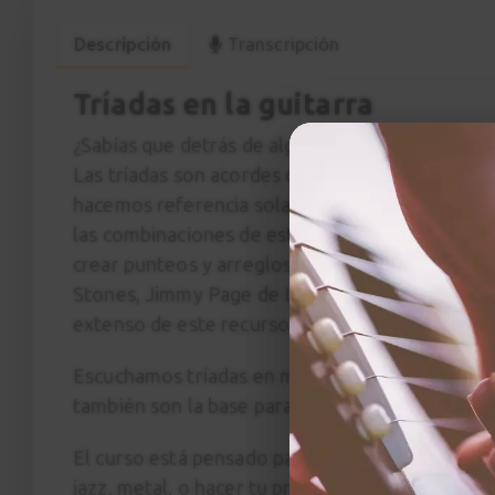
Descripción
Transcripción
Tríadas en la guitarra
¿Sabías que detrás de algunos de los solos de g
Las tríadas son acordes de tres notas pero cuan
hacemos referencia solamente a “tocar unos ac
las combinaciones de estos acordes en el másti
crear punteos y arreglos de acompañamiento. G
Stones, Jimmy Page de Led Zeppelin, Randy R
extenso de este recurso.
Escuchamos tríadas en muchos riffs de rock, in
también son la base para acordes de séptima y 
El curso está pensado para guitarristas de todos
jazz, metal, o hacer tu propio arreglo de un tem