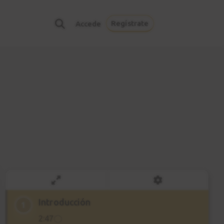
Regístrate
Accede
Introducción
1
2:47