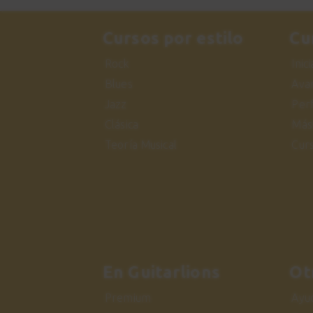
Cursos por estilo
Cu
Rock
Inic
Blues
Ava
Jazz
Per
Clásica
Más
Teoría Musical
Cur
En Guitarlions
Ot
Premium
Ayu