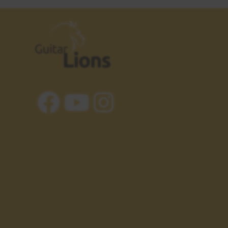
Explicación
6:37
Estudio 5
23
Sesión práctica
1:05
Crazy Train - Ozzy
24
Osbourne
Ejemplos reales
1:59
Tríada disminuida
25
GRUPOS 1 y 2
4:42
Tríada aumentada
26