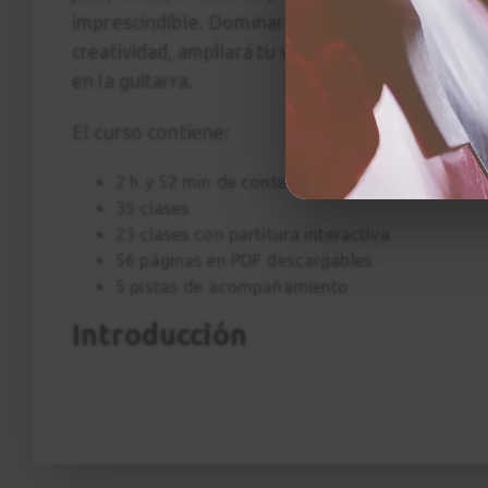
imprescindible. Dominar las tríadas no solo amp
creatividad, ampliará tu visión musical y te pe
en la guitarra.
El curso contiene:
2 h y 52 min de contenido en 4K con multicám
35 clases
23 clases con partitura interactiva
56 páginas en PDF descargables
5 pistas de acompañamiento
Introducción