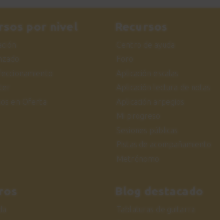
rsos por nivel
Recursos
iación
Centro de ayuda
nzado
Foro
feccionamiento
Aplicación escalas
ter
Aplicación lectura de notas
sos en Oferta
Aplicación arpegios
Mi progreso
Sesiones públicas
Pistas de acompañamiento
Metrónomo
ros
Blog destacado
da
Tablaturas de guitarra