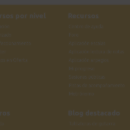
rsos por nivel
Recursos
iación
Centro de ayuda
nzado
Foro
feccionamiento
Aplicación escalas
ter
Aplicación lectura de notas
sos en Oferta
Aplicación arpegios
Mi progreso
Sesiones públicas
Pistas de acompañamiento
Metrónomo
ros
Blog destacado
da
Tablaturas de guitarra