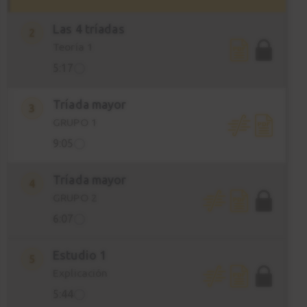
Las 4 tríadas
2
Teoría 1
5:17
Tríada mayor
3
GRUPO 1
9:05
Tríada mayor
4
GRUPO 2
6:07
Estudio 1
5
Explicación
5:44