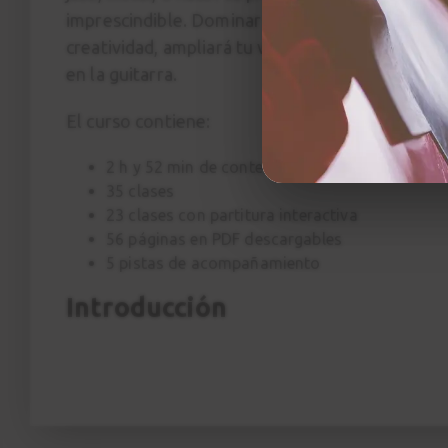
imprescindible. Dominar las tríadas no solo amp
creatividad, ampliará tu visión musical y te pe
en la guitarra.
El curso contiene:
2 h y 52 min de contenido en 4K con multicám
35 clases
23 clases con partitura interactiva
56 páginas en PDF descargables
5 pistas de acompañamiento
Introducción