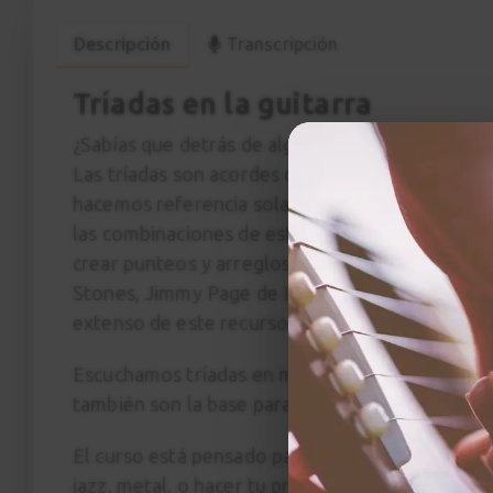
Descripción
Transcripción
Tríadas en la guitarra
¿Sabías que detrás de algunos de los solos de g
Las tríadas son acordes de tres notas pero cuan
hacemos referencia solamente a “tocar unos ac
las combinaciones de estos acordes en el másti
crear punteos y arreglos de acompañamiento. G
Stones, Jimmy Page de Led Zeppelin, Randy R
extenso de este recurso.
Escuchamos tríadas en muchos riffs de rock, in
también son la base para acordes de séptima y 
El curso está pensado para guitarristas de todos
jazz, metal, o hacer tu propio arreglo de un tem