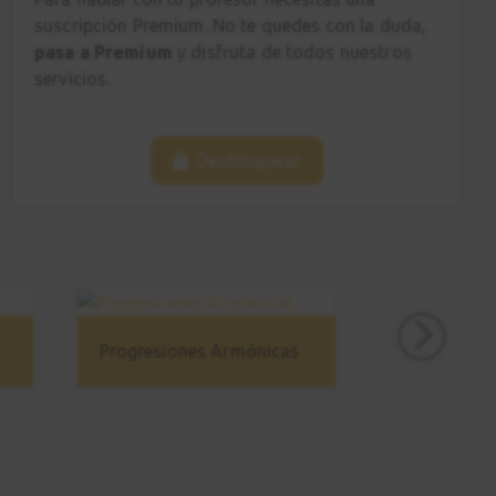
Ejemplos reales
suscripción Premium. No te quedes con la duda,
5:26
pasa a Premium
y disfruta de todos nuestros
servicios.
Estudio 4
19
Explicación
Desbloquear
5:05
Estudio 4
20
Sesión práctica
1:11
Arpegiar las tríadas
Progresiones Armónicas
21
y notas de paso
7:51
Estudio 5
22