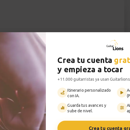
uitarra más icónicos se esconden las tríadas?
do hablamos de tríadas en la guitarra no
ordes” sino a un método para visualizar todas
Crea tu cuenta
grat
l, un recurso que se usa continuamente para
y empieza a tocar
uitarristas como Keith Richards de Rolling
oads de Ozzy Osborne han hecho un uso muy
+11.000 guitarristas ya usan Guitarlions
Itinerario personalizado
A
con IA.
(
troducciones de blues, solos de heavy metal, y
Guarda tus avances y
A
conceptos avanzados de guitarra jazz.
sube de nivel.
a
 los estilos. Ya sea que quieras tocar rock, pop,
a conocido, conocer bien las tríadas es
Crea tu cuenta gr