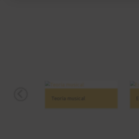
Teoría musical
E