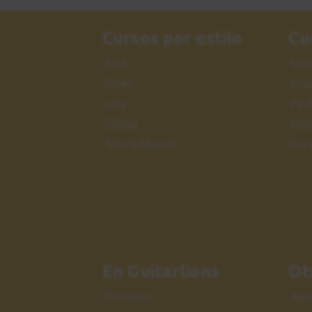
Cursos por estilo
Cu
Rock
Inic
Blues
Ava
Jazz
Per
Clásica
Más
Teoría Musical
Cur
En Guitarlions
Ot
Premium
Ayu