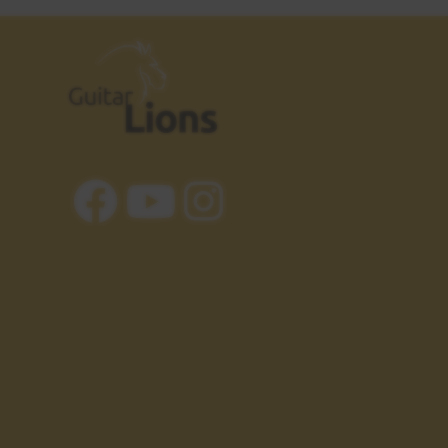
Explicación
6:37
Estudio 5
23
Sesión práctica
1:05
Crazy Train - Ozzy
24
Osbourne
Ejemplos reales
1:59
Tríada disminuida
25
GRUPOS 1 y 2
4:42
Tríada aumentada
26