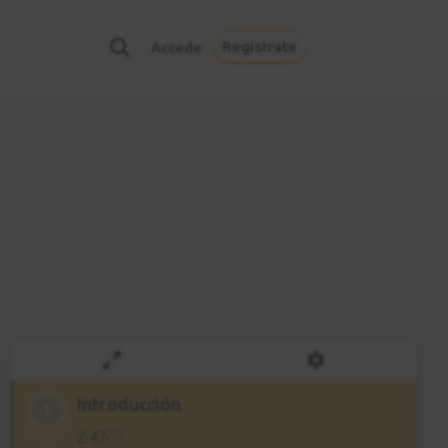
Regístrate
Accede
Introducción
1
2:47