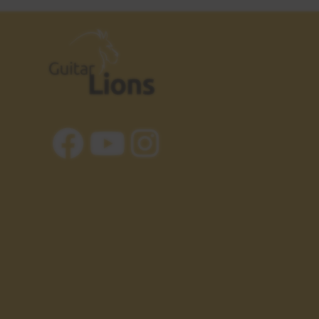
Explicación
6:37
Estudio 5
23
Sesión práctica
1:05
Crazy Train - Ozzy
24
Osbourne
Ejemplos reales
1:59
Tríada disminuida
25
GRUPOS 1 y 2
4:42
Tríada aumentada
26