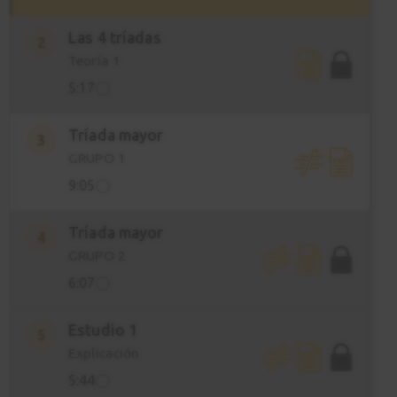
Las 4 tríadas
2
Teoría 1
5:17
Tríada mayor
3
GRUPO 1
9:05
Tríada mayor
4
GRUPO 2
6:07
Estudio 1
5
Explicación
5:44