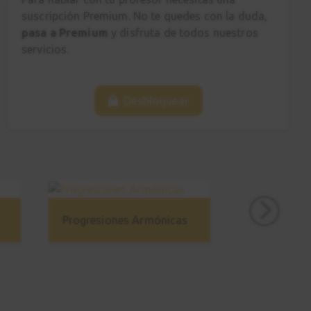
Ejemplos reales
suscripción Premium. No te quedes con la duda,
5:26
pasa a Premium
y disfruta de todos nuestros
servicios.
Estudio 4
19
Explicación
Desbloquear
5:05
Estudio 4
20
Sesión práctica
1:11
Arpegiar las tríadas
Progresiones Armónicas
21
y notas de paso
7:51
Estudio 5
22