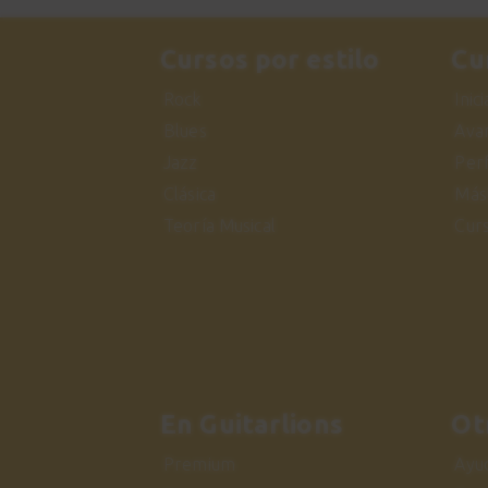
Cursos por estilo
Cu
Rock
Inic
Blues
Ava
Jazz
Per
Clásica
Más
Teoría Musical
Cur
En Guitarlions
Ot
Premium
Ayu