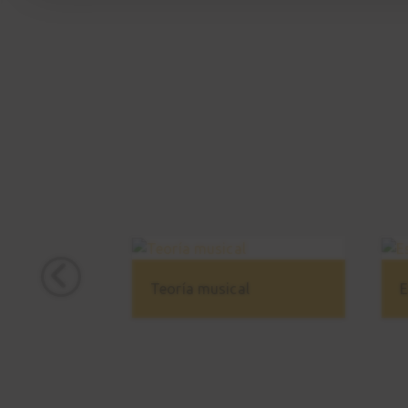
Teoría musical
E