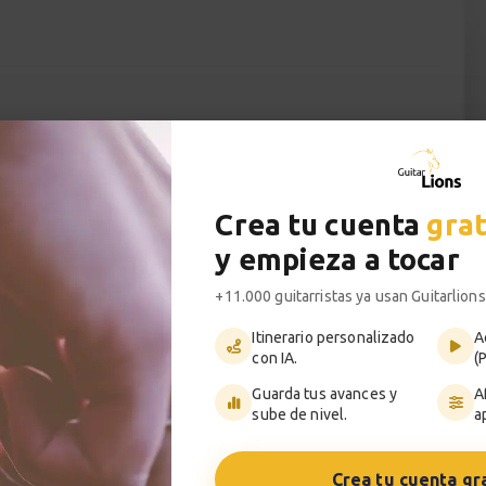
uitarra más icónicos se esconden las tríadas?
do hablamos de tríadas en la guitarra no
ordes” sino a un método para visualizar todas
Crea tu cuenta
grat
l, un recurso que se usa continuamente para
y empieza a tocar
uitarristas como Keith Richards de Rolling
oads de Ozzy Osborne han hecho un uso muy
+11.000 guitarristas ya usan Guitarlions
Itinerario personalizado
A
con IA.
(
troducciones de blues, solos de heavy metal, y
Guarda tus avances y
A
conceptos avanzados de guitarra jazz.
sube de nivel.
a
 los estilos. Ya sea que quieras tocar rock, pop,
a conocido, conocer bien las tríadas es
Crea tu cuenta gr