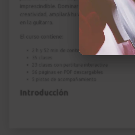
imprescindible. Dominar las tríadas no solo amp
creatividad, ampliará tu visión musical y te pe
en la guitarra.
El curso contiene:
2 h y 52 min de contenido en 4K con multicám
35 clases
23 clases con partitura interactiva
56 páginas en PDF descargables
5 pistas de acompañamiento
Introducción