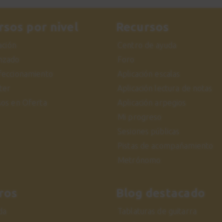
rsos por nivel
Recursos
iación
Centro de ayuda
nzado
Foro
feccionamiento
Aplicación escalas
ter
Aplicación lectura de notas
sos en Oferta
Aplicación arpegios
Mi progreso
Sesiones públicas
Pistas de acompañamiento
Metrónomo
ros
Blog destacado
da
Tablaturas de guitarra