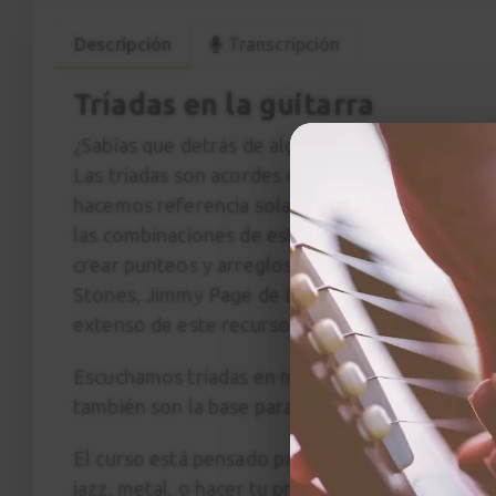
Descripción
Transcripción
Tríadas en la guitarra
¿Sabías que detrás de algunos de los solos de g
Las tríadas son acordes de tres notas pero cuan
hacemos referencia solamente a “tocar unos ac
las combinaciones de estos acordes en el másti
crear punteos y arreglos de acompañamiento. G
Stones, Jimmy Page de Led Zeppelin, Randy R
extenso de este recurso.
Escuchamos tríadas en muchos riffs de rock, in
también son la base para acordes de séptima y 
El curso está pensado para guitarristas de todos
jazz, metal, o hacer tu propio arreglo de un tem