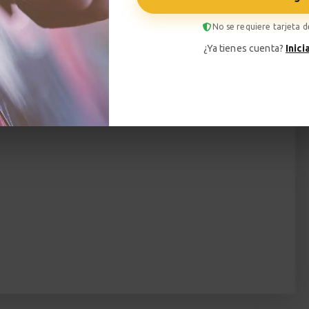
liará tu repertorio técnico, sino que mejorará tu
No se requiere tarjeta d
rmitirá expresarte de formas que nunca imaginaste
¿Ya tienes cuenta?
Inici
ara