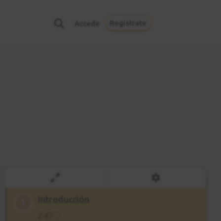
Regístrate
Accede
Introducción
1
2:47