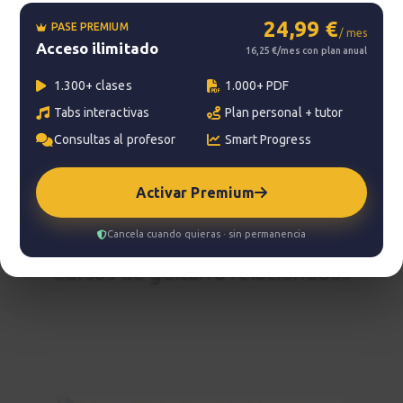
24,99 €
PASE PREMIUM
?
Pregunta al profesor
/ mes
Acceso ilimitado
16,25 €/mes con plan anual
Tu profesor: Carles Rodenas
1.300+ clases
1.000+ PDF
Tabs interactivas
Plan personal + tutor
Hazte premium
Consultas al profesor
Smart Progress
Para hablar con tu profesor necesitas una
suscripción Premium. No te quedes con la duda,
pasa a Premium
y disfruta de todos nuestros
Activar Premium
servicios.
Ver planes
Cancela cuando quieras · sin permanencia
Cursos de guitarra relacionados