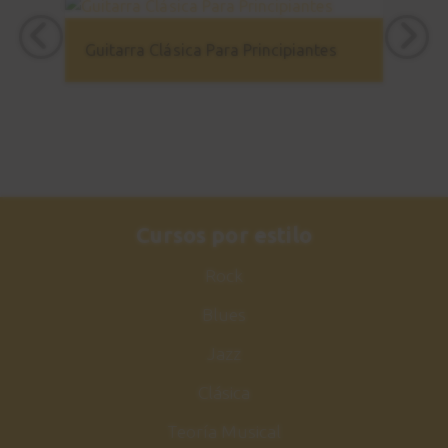
Guitarra Clásica Para Principiantes
Cursos por estilo
Rock
Blues
Jazz
Clásica
Teoría Musical