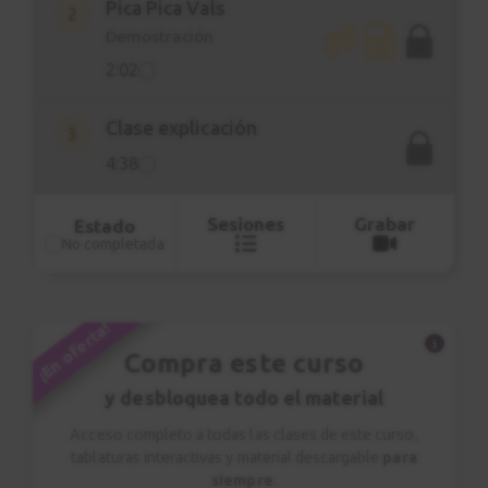
Pica Pica Vals
2
Demostración
2:02
Clase explicación
3
4:38
Sesiones
Grabar
Estado
No completada
¡En oferta!
Compra este curso
y desbloquea todo el material
Acceso completo a todas las clases de este curso,
tablaturas interactivas y material descargable
para
siempre
.