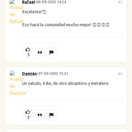
Rafael
•
06-09-2025 14:24
#3
Excelente!👌
Eso hará la comunidad mucho mejor! 👏👏👏👏
3
Damián
•
07-09-2025 15:21
#4
Un saludo, Kike, de otro alicantino y metalero.
3