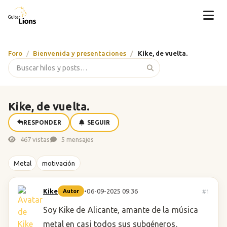
Foro
Bienvenida y presentaciones
Kike, de vuelta.
Kike, de vuelta.
RESPONDER
SEGUIR
467 vistas
5 mensajes
Metal
motivación
Kike
•
06-09-2025 09:36
#1
Autor
Soy Kike de Alicante, amante de la música
metal en casi todos sus subgéneros.