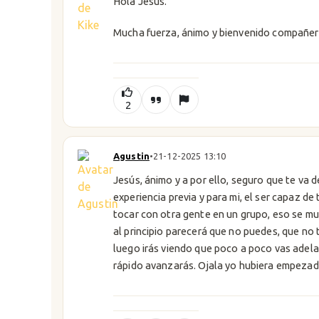
Hola Jesús.
Mucha fuerza, ánimo y bienvenido compañero
2
Agustin
•
21-12-2025 13:10
Jesús, ánimo y a por ello, seguro que te va 
experiencia previa y para mi, el ser capaz d
tocar con otra gente en un grupo, eso se mul
al principio parecerá que no puedes, que no t
luego irás viendo que poco a poco vas adel
rápido avanzarás. Ojala yo hubiera empezado