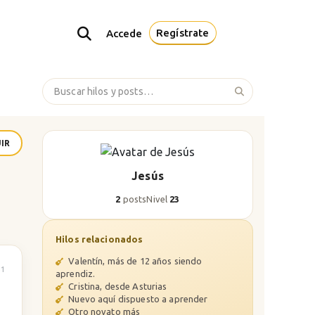
Regístrate
Accede
IR
Jesús
2
posts
Nivel
23
Hilos relacionados
Valentín, más de 12 años siendo
1
aprendiz.
Cristina, desde Asturias
Nuevo aquí dispuesto a aprender
Otro novato más