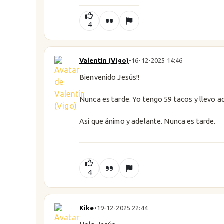
4
Valentín (Vigo)
•
16-12-2025 14:46
Bienvenido Jesús!!
Nunca es tarde. Yo tengo 59 tacos y llevo aq
Así que ánimo y adelante. Nunca es tarde.
4
Kike
•
19-12-2025 22:44