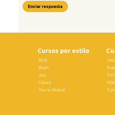
Enviar respuesta
Cursos por estilo
Cu
Rock
Inic
Blues
Ava
Jazz
Per
Clásica
Más
Teoría Musical
Cur