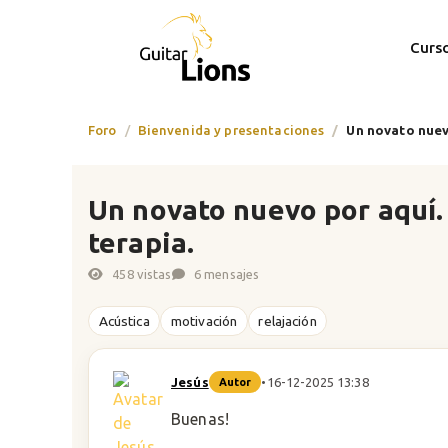
Curs
Foro
Bienvenida y presentaciones
Un novato nuev
Un novato nuevo por aquí.
terapia.
458 vistas
6 mensajes
Acústica
motivación
relajación
Jesús
•
16-12-2025 13:38
Autor
Buenas!