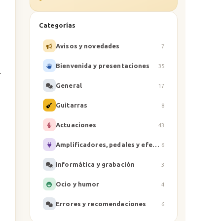
Categorías
Avisos y novedades
7
Bienvenida y presentaciones
35
r
General
17
Guitarras
8
s
Actuaciones
43
Amplificadores, pedales y efectos
6
Informática y grabación
3
Ocio y humor
4
Errores y recomendaciones
6