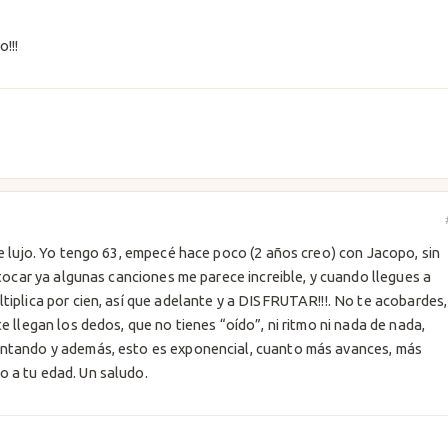
!!!
de lujo. Yo tengo 63, empecé hace poco (2 años creo) con Jacopo, sin
e tocar ya algunas canciones me parece increible, y cuando llegues a
tiplica por cien, así que adelante y a DISFRUTAR!!!. No te acobardes,
e llegan los dedos, que no tienes “oído”, ni ritmo ni nada de nada,
antando y además, esto es exponencial, cuanto más avances, más
 a tu edad. Un saludo.