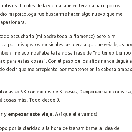
otivos difíciles de la vida acabé en terapia hace pocos
 dio mi psicóloga fue buscarme hacer algo nuevo que me
 apasionara.
ado escucharla (mi padre toca la flamenca) pero a mi
rica por mis gustos musicales pero era algo que veía lejos po
también me acompañaba la famosa frase de “no tengo tiempo
ad para estas cosas”. Con el paso de los años nunca llegué a
edo decir que me arrepiento por mantener en la cabeza amba
.
ratocaster SX con menos de 3 meses, 0 experiencia en música,
mil cosas más. Todo desde 0.
r y empezar este viaje
. Así que allá vamos!
po por la claridad a la hora de transmitirme la idea de