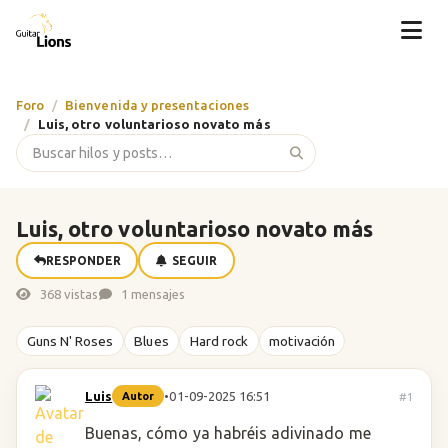
Foro
Bienvenida y presentaciones
Luis, otro voluntarioso novato más
Luis, otro voluntarioso novato más
RESPONDER
SEGUIR
368 vistas
1 mensajes
Guns N' Roses
Blues
Hard rock
motivación
Luis
•
01-09-2025 16:51
#1
Autor
Buenas, cómo ya habréis adivinado me