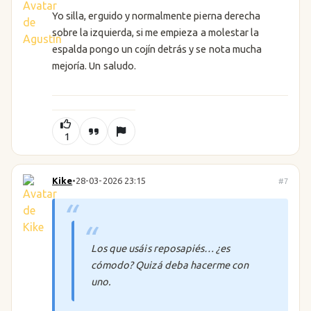
Yo silla, erguido y normalmente pierna derecha
sobre la izquierda, si me empieza a molestar la
espalda pongo un cojín detrás y se nota mucha
mejoría. Un saludo.
1
Kike
•
28-03-2026 23:15
#7
Los que usáis reposapiés… ¿es
cómodo? Quizá deba hacerme con
uno.