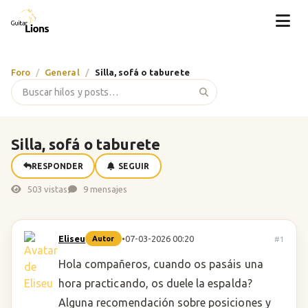
Foro
General
Silla, sofá o taburete
Silla, sofá o taburete
RESPONDER
SEGUIR
503 vistas
9 mensajes
Eliseu
•
07-03-2026 00:20
#1
Autor
Hola compañeros, cuando os pasáis una
hora practicando, os duele la espalda?
Alguna recomendación sobre posiciones y