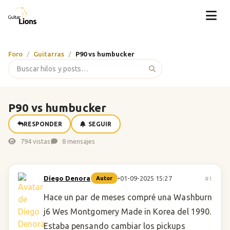
Foro
Guitarras
P90 vs humbucker
P90 vs humbucker
RESPONDER
SEGUIR
794 vistas
8 mensajes
Diego Denora
•
01-09-2025 15:27
#1
Autor
Hace un par de meses compré una Washburn
j6 Wes Montgomery Made in Korea del 1990.
Estaba pensando cambiar los pickups