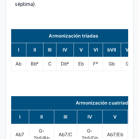
séptima).
Armonización tríadas
I
II
III
IV
V
VI
bVII
VII
Ab
Bbº
C
Dbº
Eb
Fº
Gb
Gº
Armonización cuatríadas
I
II
III
IV
V
V
G-
G-
G
Ab7
Ab7/C
Ab7/Eb
7b5/Bb
7b5/Db
7b