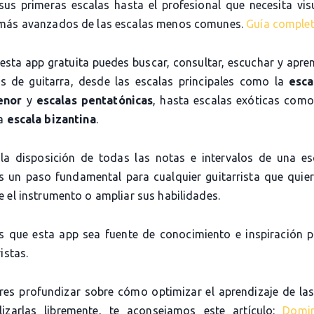
sus primeras escalas hasta el profesional que necesita visu
más avanzados de las escalas menos comunes.
Guía comple
 esta app gratuita puedes buscar, consultar, escuchar y apre
as de guitarra, desde las escalas principales como la
esca
enor
y
escalas pentatónicas
, hasta escalas exóticas com
la
escala bizantina
.
la disposición de todas las notas e intervalos de una es
es un paso fundamental para cualquier guitarrista que quier
 el instrumento o ampliar sus habilidades.
 que esta app sea fuente de conocimiento e inspiración 
istas.
eres profundizar sobre cómo optimizar el aprendizaje de las
lizarlas libremente, te aconsejamos este artículo:
Domi