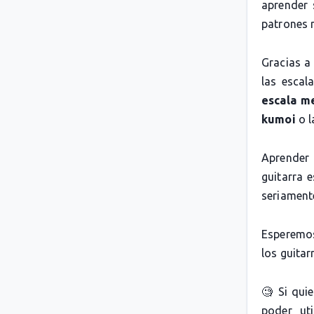
aprender 
patrones 
Gracias a
las escal
escala m
kumoi
o 
Aprender 
guitarra 
seriamente
Esperemos
los guitarr
🧐 Si qui
poder uti