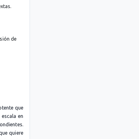
extas.
esión de
otente que
 escala en
pondientes.
 que quiere