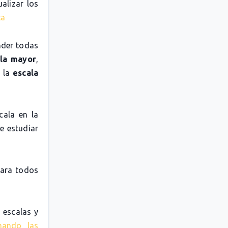
alizar los
ta
nder todas
la mayor
,
o la
escala
cala en la
e estudiar
para todos
 escalas y
nando las