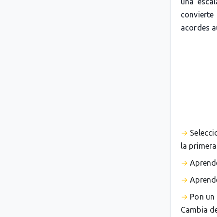
una escal
convierte
acordes 
Selecci
la primera
Aprende
Aprende
Pon un 
Cambia de 