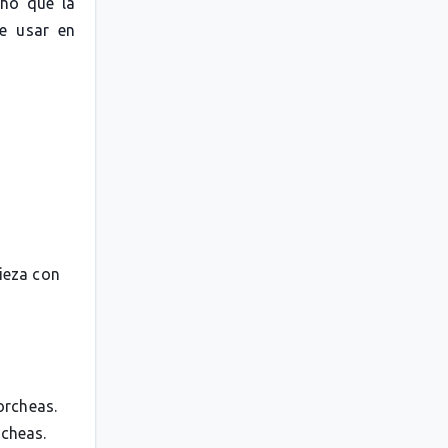
cho que la
le usar en
pieza con
orcheas.
rcheas.