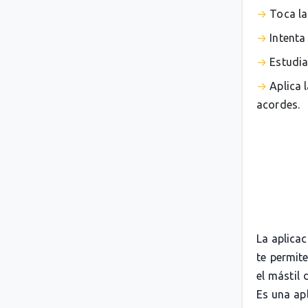
Toca la
Intenta
Estudia
Aplica 
acordes.
La aplica
te permit
el mástil 
Es una apl