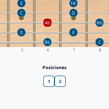
5
6
7
8
Posiciones
1
2