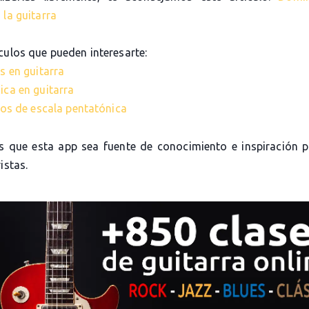
 la guitarra
culos que pueden interesarte:
s en guitarra
ica en guitarra
cios de escala pentatónica
 que esta app sea fuente de conocimiento e inspiración 
istas.