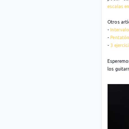
escalas en
Otros artí
-
Intervalo
-
Pentatón
-
3 ejerci
Esperemos
los guitarr