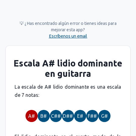
💡 ¿Has encontrado algún error o tienes ideas para
mejorar esta app?
Escríbenos un email
Escala A# lidio dominante
en guitarra
La escala de A# lidio dominante es una escala
de 7 notas:
A#
B#
C##
D##
E#
F##
G#