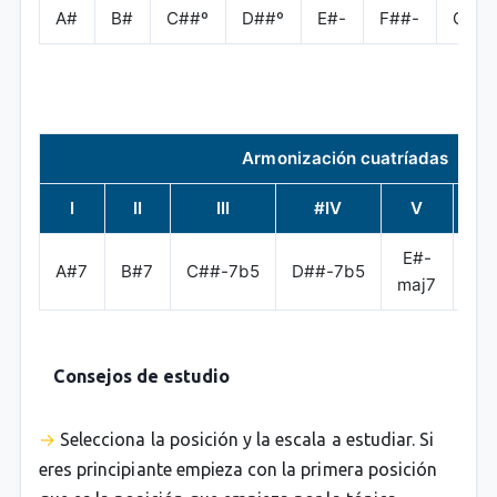
A#
B#
C##º
D##º
E#-
F##-
G#+
Armonización cuatríadas
I
II
III
#IV
V
V
E#-
A#7
B#7
C##-7b5
D##-7b5
F#
maj7
Consejos de estudio
Selecciona la posición y la escala a estudiar. Si
eres principiante empieza con la primera posición