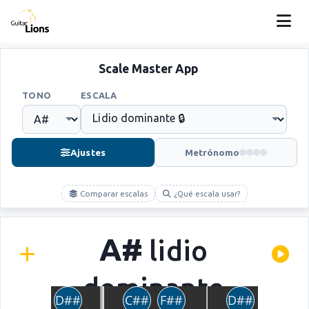
Scale Master App
TONO
ESCALA
Ajustes
Metrónomo
Comparar escalas
¿Qué escala usar?
A#
lidio
dominante