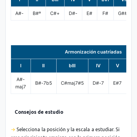
A#-
B#º
C#+
D#-
E#
F#
G##º
Armonización cuatríadas
I
II
bIII
IV
V
A#-
B#-7b5
C#maj7#5
D#-7
E#7
F#
maj7
Consejos de estudio
Selecciona la posición y la escala a estudiar. Si