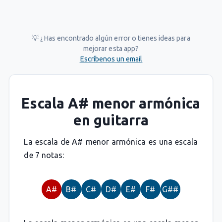
💡 ¿Has encontrado algún error o tienes ideas para
mejorar esta app?
Escríbenos un email
Escala A# menor armónica
en guitarra
La escala de A# menor armónica es una escala
de 7 notas:
A#
B#
C#
D#
E#
F#
G##