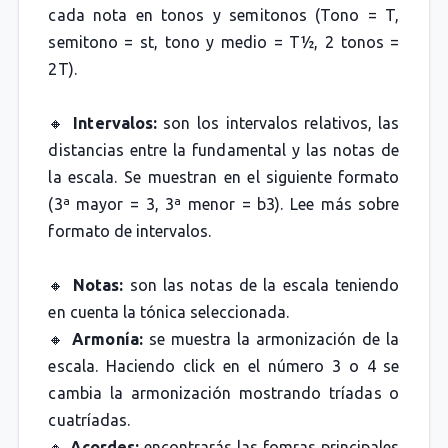
cada nota en tonos y semitonos (Tono = T,
semitono = st, tono y medio = T½, 2 tonos =
2T).
🔸
Intervalos:
son los intervalos relativos, las
distancias entre la fundamental y las notas de
la escala. Se muestran en el siguiente formato
(3ª mayor = 3, 3ª menor = b3). Lee más sobre
formato de intervalos.
🔸
Notas:
son las notas de la escala teniendo
en cuenta la tónica seleccionada.
🔸
Armonía:
se muestra la armonización de la
escala. Haciendo click en el número 3 o 4 se
cambia la armonización mostrando tríadas o
cuatríadas.
🔸
Acordes:
encontrarás las fomras principales