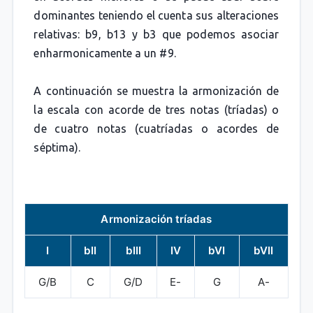
dominantes teniendo el cuenta sus alteraciones
relativas: b9, b13 y b3 que podemos asociar
enharmonicamente a un #9.
A continuación se muestra la armonización de
la escala con acorde de tres notas (tríadas) o
de cuatro notas (cuatríadas o acordes de
séptima).
Armonización tríadas
I
bII
bIII
IV
bVI
bVII
G/B
C
G/D
E-
G
A-