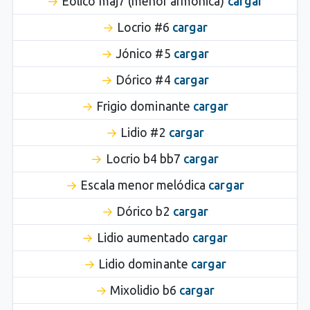
Eólico maj7 (menor armónica)
cargar
Locrio #6
cargar
Jónico #5
cargar
Dórico #4
cargar
Frigio dominante
cargar
Lidio #2
cargar
Locrio b4 bb7
cargar
Escala menor melódica
cargar
Dórico b2
cargar
Lidio aumentado
cargar
Lidio dominante
cargar
Mixolidio b6
cargar