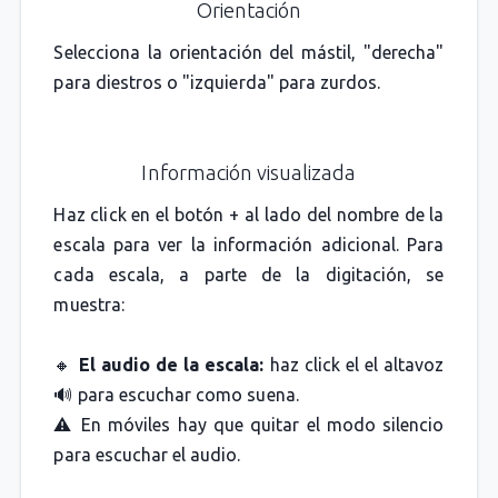
Orientación
Selecciona la orientación del mástil, "derecha"
para diestros o "izquierda" para zurdos.
Información visualizada
Haz click en el botón + al lado del nombre de la
escala para ver la información adicional. Para
cada escala, a parte de la digitación, se
muestra:
🔸
El audio de la escala:
haz click el el altavoz
🔊 para escuchar como suena.
⚠️ En móviles hay que quitar el modo silencio
para escuchar el audio.