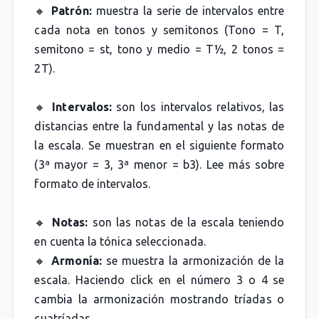
🔸
Patrón:
muestra la serie de intervalos entre
cada nota en tonos y semitonos (Tono = T,
semitono = st, tono y medio = T½, 2 tonos =
2T).
🔸
Intervalos:
son los intervalos relativos, las
distancias entre la fundamental y las notas de
la escala. Se muestran en el siguiente formato
(3ª mayor = 3, 3ª menor = b3). Lee más sobre
formato de intervalos.
🔸
Notas:
son las notas de la escala teniendo
en cuenta la tónica seleccionada.
🔸
Armonía:
se muestra la armonización de la
escala. Haciendo click en el número 3 o 4 se
cambia la armonización mostrando tríadas o
cuatríadas.