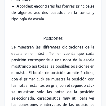
🔸
Acordes:
encontrarás las fomras principales
de algunos acordes basados en la tónica y
tipología de escala.
Posiciones
Se muestran las diferentes digitaciones de la
escala en el mástil. Ten en cuenta que cada
posición corresponde a una nota de la escala
mostrando así todas las posibles posiciones en
el mástil. El botón de posición admite 2 clicks,
con el primer click se muestra la posición con
las notas restantes en gris, con el segundo click
se muestran solo las notas de la posición
seleccionada, característica muy útil para ver
las conexiones e intervalos de las posiciones