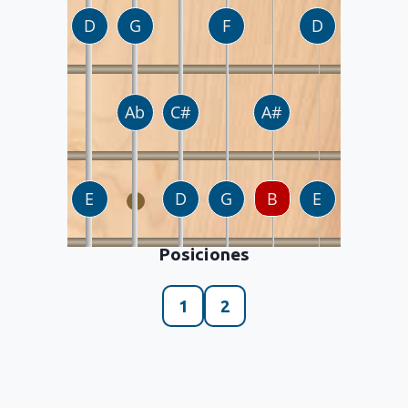
Posiciones
1
2