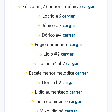
Eólico maj7 (menor armónica)
cargar
Locrio #6
cargar
Jónico #5
cargar
Dórico #4
cargar
Frigio dominante
cargar
Lidio #2
cargar
Locrio b4 bb7
cargar
Escala menor melódica
cargar
Dórico b2
cargar
Lidio aumentado
cargar
Lidio dominante
cargar
Mixolidio b6
cargar