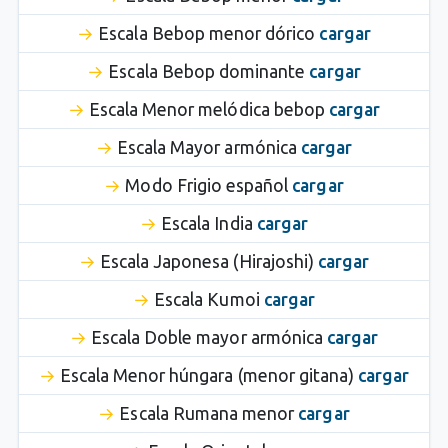
Escala Bebop menor dórico
cargar
Escala Bebop dominante
cargar
Escala Menor melódica bebop
cargar
Escala Mayor armónica
cargar
Modo Frigio español
cargar
Escala India
cargar
Escala Japonesa (Hirajoshi)
cargar
Escala Kumoi
cargar
Escala Doble mayor armónica
cargar
Escala Menor húngara (menor gitana)
cargar
Escala Rumana menor
cargar