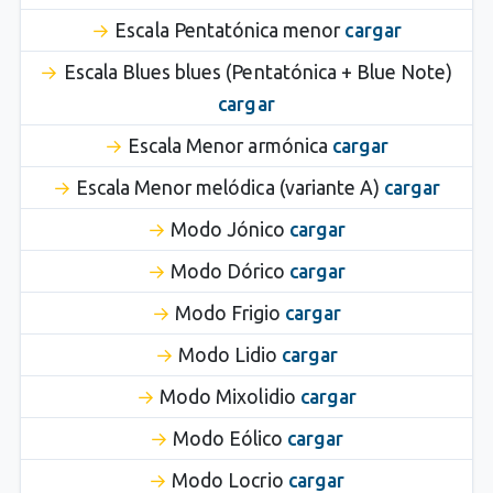
Escala Pentatónica menor
cargar
Escala Blues blues (Pentatónica + Blue Note)
cargar
Escala Menor armónica
cargar
Escala Menor melódica (variante A)
cargar
Modo Jónico
cargar
Modo Dórico
cargar
Modo Frigio
cargar
Modo Lidio
cargar
Modo Mixolidio
cargar
Modo Eólico
cargar
Modo Locrio
cargar