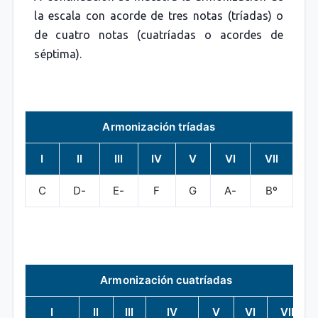
la escala con acorde de tres notas (tríadas) o
de cuatro notas (cuatríadas o acordes de
séptima).
Armonización tríadas
I
II
III
IV
V
VI
VII
C
D-
E-
F
G
A-
Bº
Armonización cuatríadas
I
II
III
IV
V
VI
VII