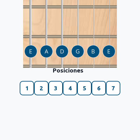
Posiciones
1
2
3
4
5
6
7