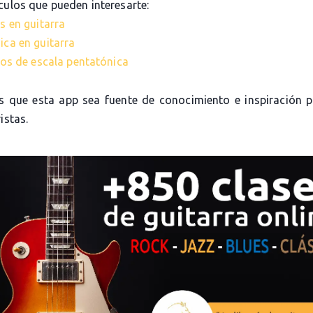
culos que pueden interesarte:
s en guitarra
ica en guitarra
cios de escala pentatónica
 que esta app sea fuente de conocimiento e inspiración 
istas.