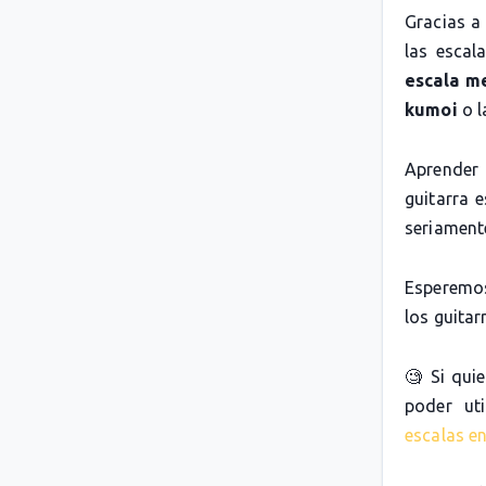
Gracias a
las escal
escala m
kumoi
o 
Aprender 
guitarra 
seriamente
Esperemos
los guitarr
🧐 Si qui
poder uti
escalas en