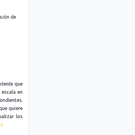
esión de
otente que
 escala en
pondientes.
 que quiere
alizar los
ta