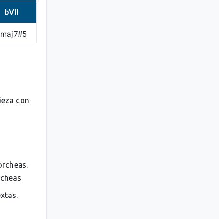
bVII
Bmaj7#5
pieza con
orcheas.
rcheas.
extas.