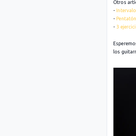
Otros artí
-
Intervalo
-
Pentatón
-
3 ejerci
Esperemos
los guitarr