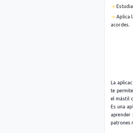
Estudia
Aplica 
acordes.
La aplica
te permit
el mástil 
Es una apl
aprender 
patrones 