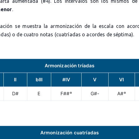
uarta aumentada (#4). Los intervalos son los mismos de
menor
.
ación se muestra la armonización de la escala con acor
adas) o de cuatro notas (cuatríadas o acordes de séptima).
Armonización tríadas
II
bIII
#IV
V
VI
D#
E
F##º
G#-
A#º
Armonización cuatríadas