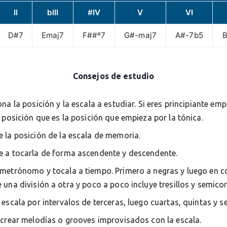
II
bIII
#IV
V
VI
D#7
Emaj7
F##º7
G#-maj7
A#-7b5
Consejos de estudio
ona la posición y la escala a estudiar. Si eres principiante em
 posición que es la posición que empieza por la tónica.
 la posición de la escala de memoria.
 a tocarla de forma ascendente y descendente.
metrónomo y tocala a tiempo. Primero a negras y luego en c
una división a otra y poco a poco incluye tresillos y semico
 escala por intervalos de terceras, luego cuartas, quintas y s
 crear melodías o grooves improvisados con la escala.