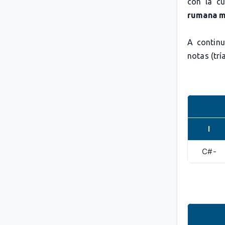
con la c
rumana 
A continu
notas (trí
I
C#-