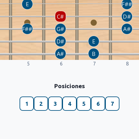
5
6
7
8
Posiciones
1
2
3
4
5
6
7