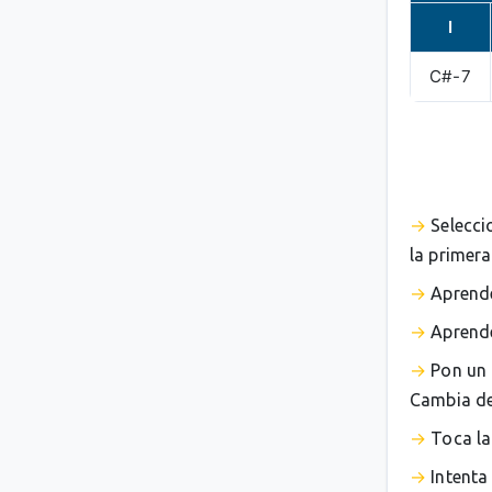
I
C#-7
Selecci
la primera
Aprende
Aprende
Pon un 
Cambia de 
Toca la
Intenta