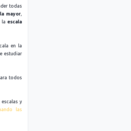
nder todas
la mayor
,
o la
escala
cala en la
e estudiar
para todos
 escalas y
nando las