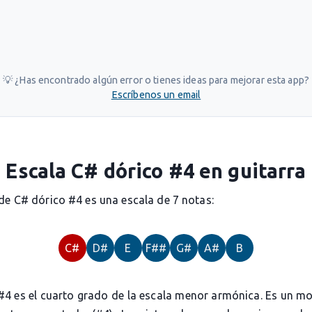
💡 ¿Has encontrado algún error o tienes ideas para mejorar esta app?
Escríbenos un email
Escala C# dórico #4 en guitarra
de C# dórico #4 es una escala de 7 notas:
C#
D#
E
F##
G#
A#
B
 #4 es el cuarto grado de la escala menor armónica. Es un m