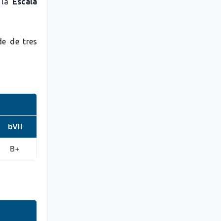
 la
Escala
de de tres
bVII
B+