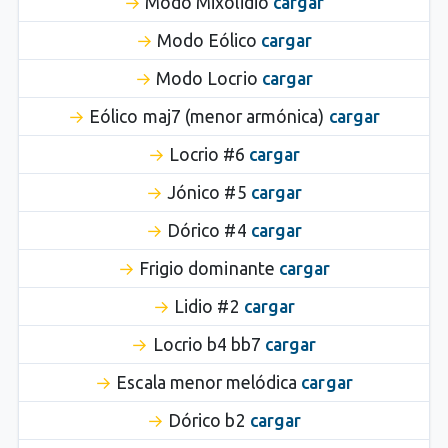
Modo Mixolidio
cargar
Modo Eólico
cargar
Modo Locrio
cargar
Eólico maj7 (menor armónica)
cargar
Locrio #6
cargar
Jónico #5
cargar
Dórico #4
cargar
Frigio dominante
cargar
Lidio #2
cargar
Locrio b4 bb7
cargar
Escala menor melódica
cargar
Dórico b2
cargar