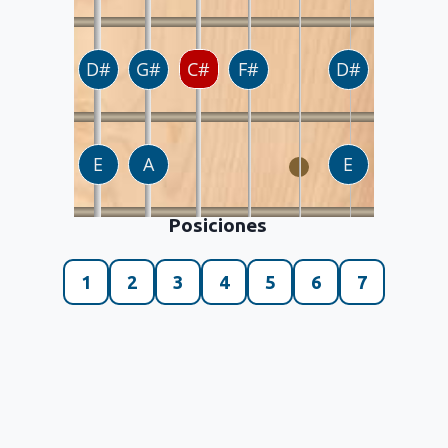
Posiciones
1
2
3
4
5
6
7