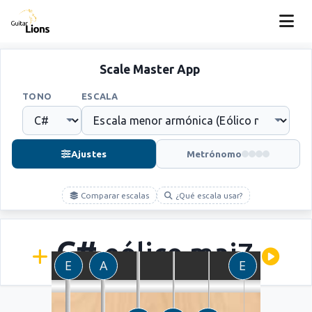
Scale Master App
TONO
ESCALA
Ajustes
Metrónomo
Comparar escalas
¿Qué escala usar?
C#
eólico maj7