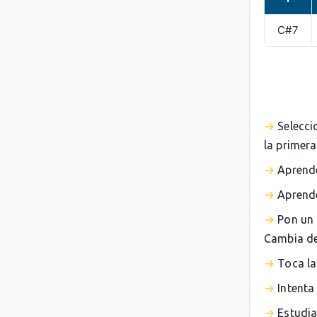
C#7
Selecci
la primera
Aprende
Aprende
Pon un 
Cambia de 
Toca la
Intenta
Estudia