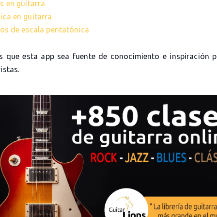
s en guitarra
ica en guitarra
cios de escala pentatónica
 que esta app sea fuente de conocimiento e inspiración 
istas.