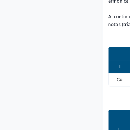
armónica
A continu
notas (trí
I
C#
I