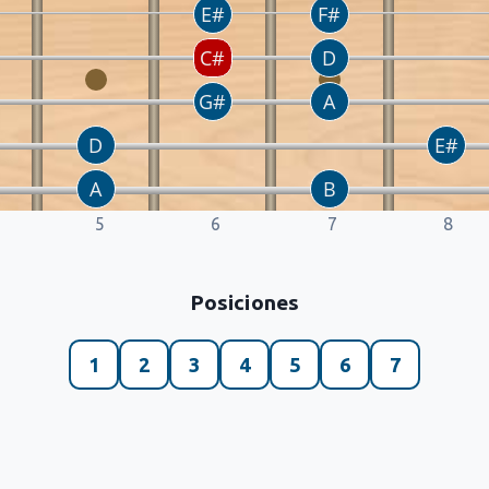
5
6
7
8
Posiciones
1
2
3
4
5
6
7