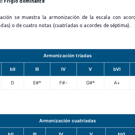
 o
Frigio dominante
ación se muestra la armonización de la escala con acor
adas) o de cuatro notas (cuatríadas o acordes de séptima).
Armonización tríadas
bII
III
IV
V
bVI
D
E#º
F#-
G#º
A+
Armonización cuatríadas
bII
III
IV
V
bVI