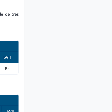
de de tres
bVII
B-
bVII