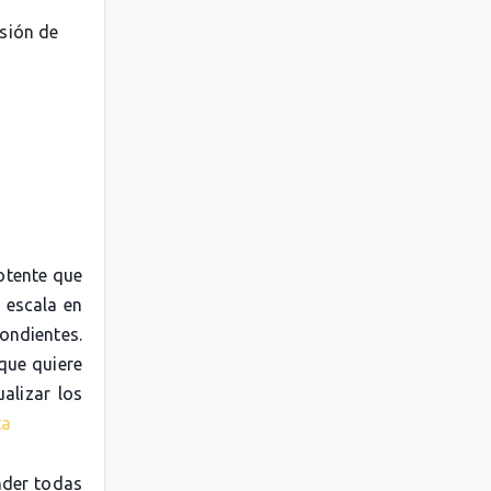
esión de
otente que
 escala en
pondientes.
 que quiere
alizar los
ta
nder todas