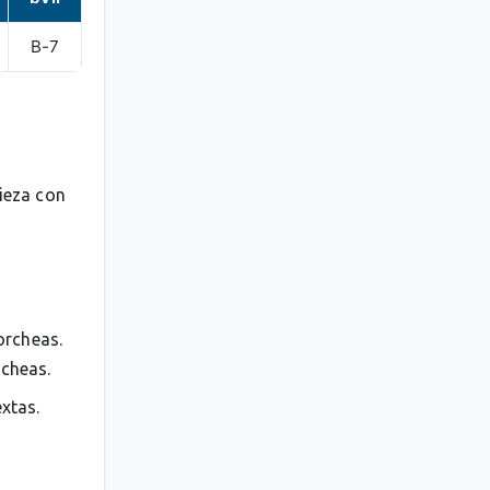
B-7
pieza con
orcheas.
rcheas.
extas.