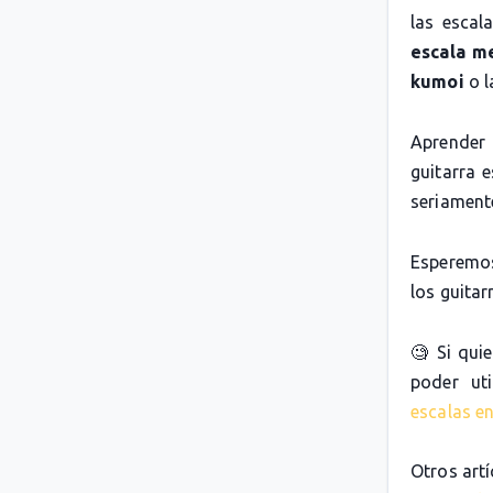
las escal
escala m
kumoi
o 
Aprender 
guitarra 
seriamente
Esperemos
los guitarr
🧐 Si qui
poder uti
escalas en
Otros artí