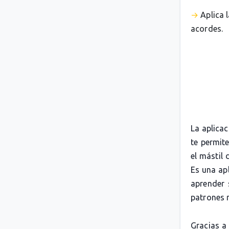
Aplica 
acordes.
La aplica
te permit
el mástil 
Es una apl
aprender 
patrones 
Gracias a