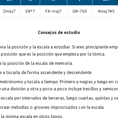
Dmaj7
E#º7
F#-maj7
G#-7b5
Amaj7#5
Consejos de estudio
ona la posición y la escala a estudiar. Si eres principiante em
 posición que es la posición que empieza por la tónica.
 la posición de la escala de memoria.
 a tocarla de forma ascendente y descendente.
metrónomo y tocala a tiempo. Primero a negras y luego en c
una división a otra y poco a poco incluye tresillos y semico
 escala por intervalos de terceras, luego cuartas, quintas y s
 crear melodías o grooves improvisados con la escala.
 la misma escala en otros tonos.