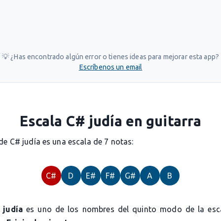
💡 ¿Has encontrado algún error o tienes ideas para mejorar esta app?
Escríbenos un email
Escala C# judía en guitarra
de C# judía es una escala de 7 notas:
C#
D
E#
F#
G#
A
B
 judía
es uno de los nombres del quinto modo de la esc