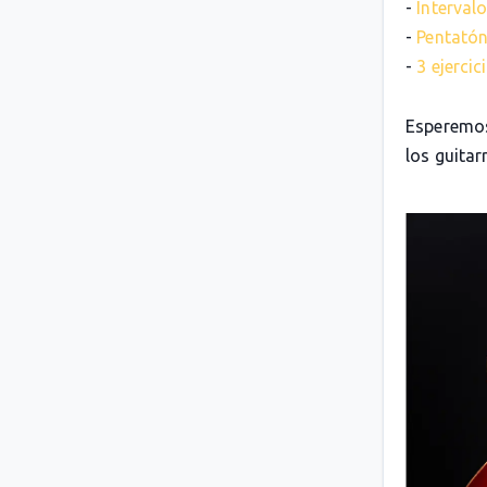
-
Intervalo
-
Pentatón
-
3 ejerci
Esperemos
los guitarr