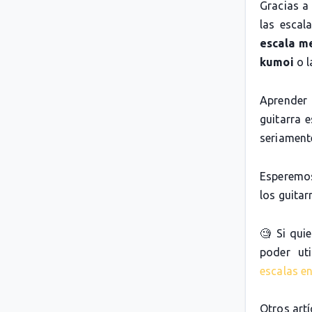
Gracias a
las escal
escala m
kumoi
o 
Aprender 
guitarra 
seriamente
Esperemos
los guitarr
🧐 Si qui
poder uti
escalas en
Otros artí