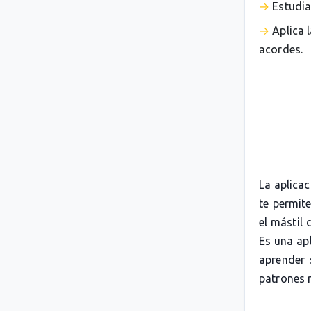
Estudia
Aplica 
acordes.
La aplica
te permit
el mástil 
Es una apl
aprender 
patrones 