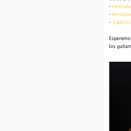
-
Intervalo
-
Pentatón
-
3 ejerci
Esperemos
los guitarr