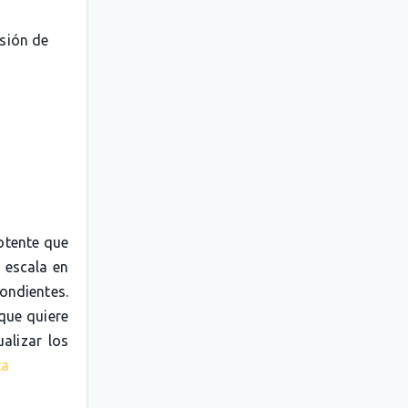
esión de
otente que
 escala en
pondientes.
 que quiere
alizar los
ta