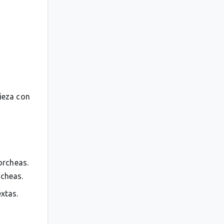
pieza con
orcheas.
rcheas.
extas.