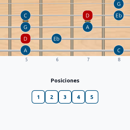
5
6
7
8
Posiciones
1
2
3
4
5