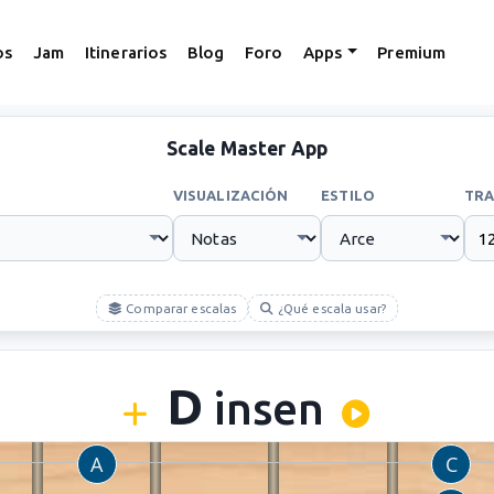
os
Jam
Itinerarios
Blog
Foro
Apps
Premium
Scale Master App
VISUALIZACIÓN
ESTILO
TRA
Comparar escalas
¿Qué escala usar?
D
insen