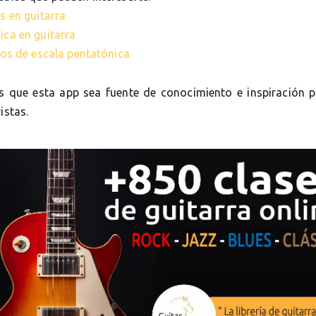
s en guitarra
ica en guitarra
cios de escala pentatónica
 que esta app sea fuente de conocimiento e inspiración 
istas.