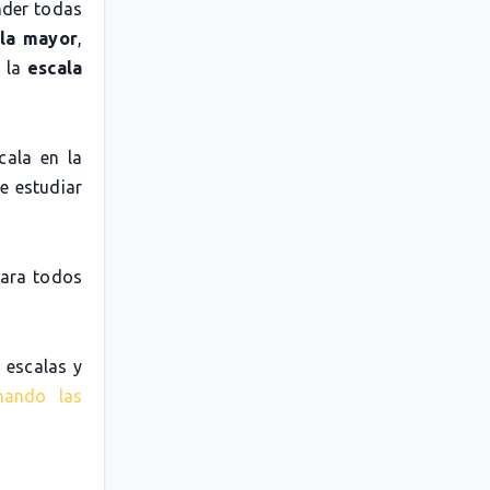
nder todas
la mayor
,
o la
escala
cala en la
e estudiar
para todos
 escalas y
nando las