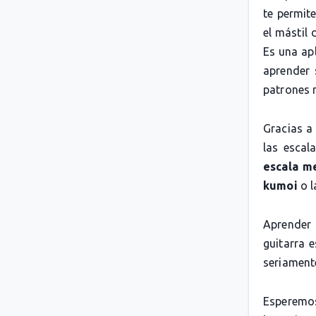
te permit
el mástil 
Es una apl
aprender 
patrones 
Gracias a
las escal
escala m
kumoi
o 
Aprender 
guitarra 
seriamente
Esperemos