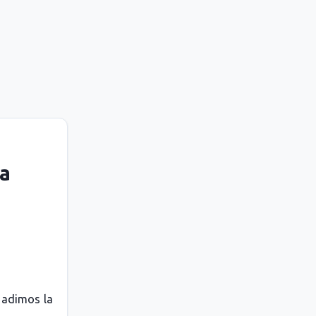
ra
ñadimos la