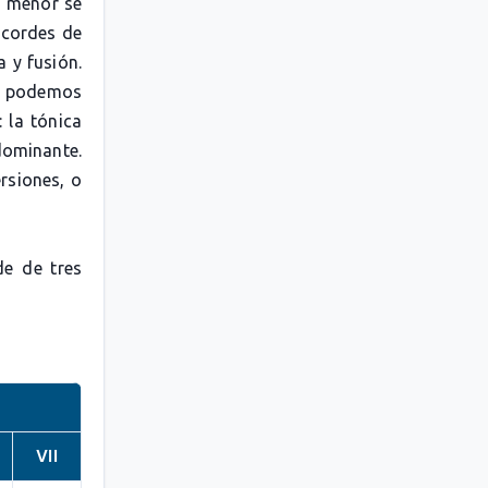
a menor se
acordes de
 y fusión.
e podemos
 la tónica
dominante.
rsiones, o
de de tres
VII