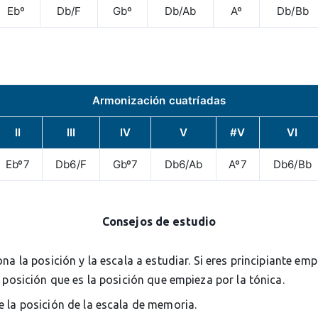
Ebº
Db/F
Gbº
Db/Ab
Aº
Db/Bb
Armonización cuatríadas
II
III
IV
V
#V
VI
Ebº7
Db6/F
Gbº7
Db6/Ab
Aº7
Db6/Bb
Consejos de estudio
ona la posición y la escala a estudiar. Si eres principiante em
 posición que es la posición que empieza por la tónica.
 la posición de la escala de memoria.