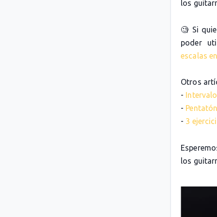
los guitarr
🧐 Si qui
poder uti
escalas en
Otros artí
-
Intervalo
-
Pentatón
-
3 ejerci
Esperemos
los guitarr