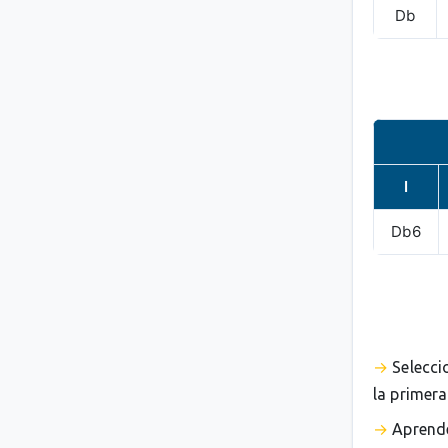
Db
I
Db6
Selecci
la primera
Aprende