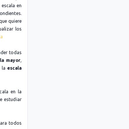
 escala en
pondientes.
 que quiere
alizar los
ta
nder todas
la mayor
,
o la
escala
cala en la
e estudiar
para todos