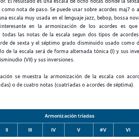
or. El resultado es una escala de ocho notas donde la sext
r como nota de paso. Se puede usar sobre acordes maj7 o 
 una escala muy usada en el lenguaje jazz, bebop, bossa nova
interesante en la armonización de los acordes es qu
 todas las notas de la escala segun dos tipos de acordes:
de de sexta y el séptimo grado disminuido usado como 
o de la escala será de forma alternada tónica (I) y sus inve
sminudio (VII) y sus inversiones.
ación se muestra la armonización de la escala con acor
adas) o de cuatro notas (cuatríadas o acordes de séptima).
Armonización tríadas
II
III
IV
V
#V
VI