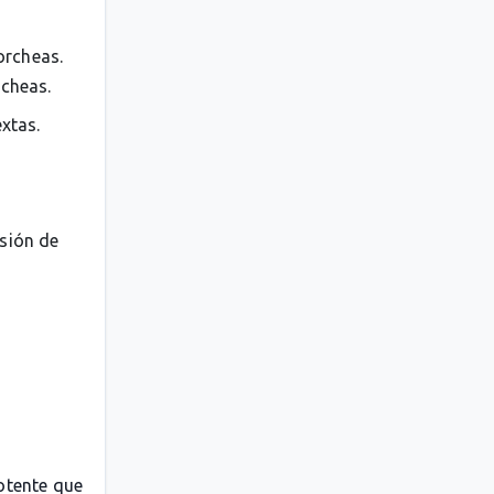
orcheas.
rcheas.
extas.
esión de
otente que