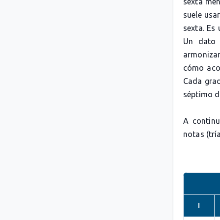
sexta men
suele usa
sexta. Es
Un dato 
armonizar
cómo acor
Cada grad
séptimo di
A continu
notas (trí
I