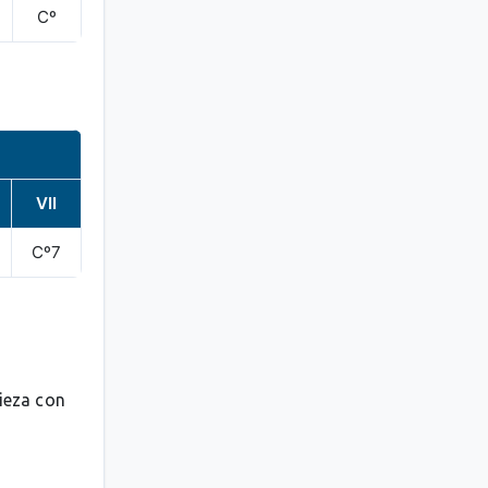
Cº
VII
Cº7
pieza con