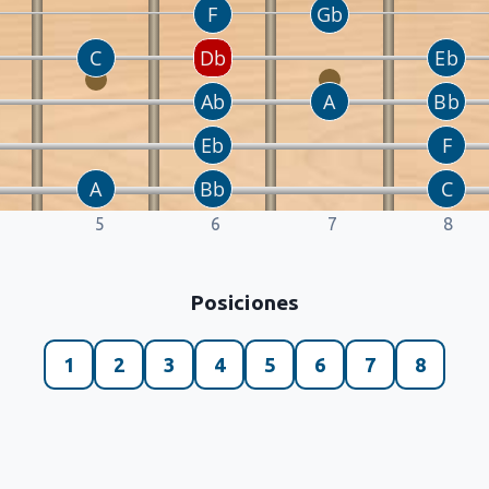
5
6
7
8
Posiciones
1
2
3
4
5
6
7
8