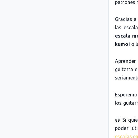
patrones 
Gracias a
las escal
escala m
kumoi
o 
Aprender 
guitarra 
seriamente
Esperemos
los guitarr
🧐 Si qui
poder uti
escalas en