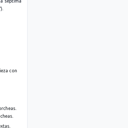
la séptima
).
pieza con
orcheas.
rcheas.
extas.