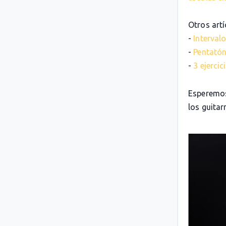
Otros artí
-
Intervalo
-
Pentatón
-
3 ejerci
Esperemos
los guitarr