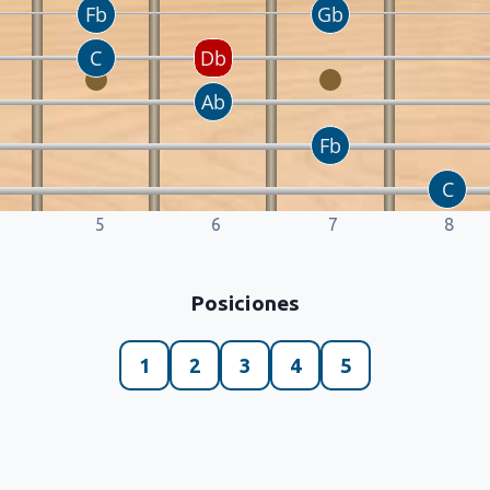
5
6
7
8
Posiciones
1
2
3
4
5