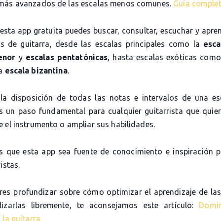
más avanzados de las escalas menos comunes.
Guía comple
 esta app gratuita puedes buscar, consultar, escuchar y apre
as de guitarra, desde las escalas principales como la
esca
enor
y
escalas pentatónicas
, hasta escalas exóticas com
la
escala bizantina
.
la disposición de todas las notas e intervalos de una es
es un paso fundamental para cualquier guitarrista que quier
 el instrumento o ampliar sus habilidades.
 que esta app sea fuente de conocimiento e inspiración 
istas.
eres profundizar sobre cómo optimizar el aprendizaje de las
lizarlas libremente, te aconsejamos este artículo:
Domi
 la guitarra