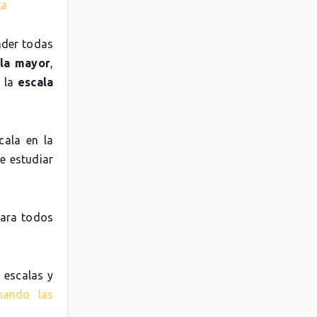
ta
nder todas
la mayor
,
o la
escala
cala en la
e estudiar
para todos
 escalas y
nando las