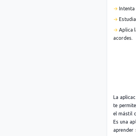
Intenta
Estudia
Aplica 
acordes.
La aplica
te permit
el mástil 
Es una apl
aprender 