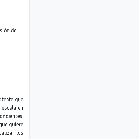
esión de
otente que
 escala en
pondientes.
 que quiere
alizar los