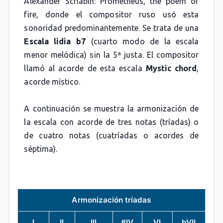
Alexander Scriabin: Prometheus, the poem of
fire, donde el compositor ruso usó esta
sonoridad predominantemente. Se trata de una
Escala lidia b7
(cuarto modo de la escala
menor melódica) sin la 5ª justa. El compositor
llamó al acorde de esta escala
Mystic chord
,
acorde místico.
A continuación se muestra la armonización de
la escala con acorde de tres notas (tríadas) o
de cuatro notas (cuatríadas o acordes de
séptima).
Armonización tríadas
I
II
III
#IV
VI
bVII