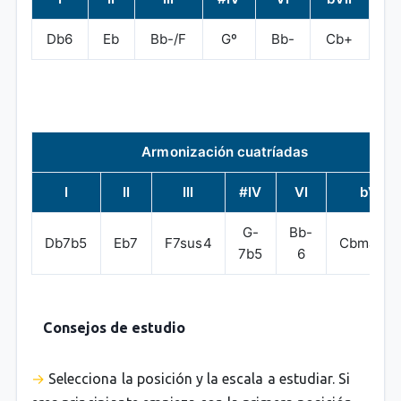
Db6
Eb
Bb-/F
Gº
Bb-
Cb+
Armonización cuatríadas
I
II
III
#IV
VI
bVII
G-
Bb-
Db7b5
Eb7
F7sus4
Cbmaj7#
7b5
6
Consejos de estudio
Selecciona la posición y la escala a estudiar. Si