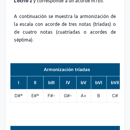
Locrio 2
y corresponde a un acorde m7b5.
A continuación se muestra la armonización de
la escala con acorde de tres notas (tríadas) o
de cuatro notas (cuatríadas o acordes de
séptima).
Armonización tríadas
I
II
bIII
IV
bV
bVI
bVII
D#º
E#º
F#-
G#-
A+
B
C#