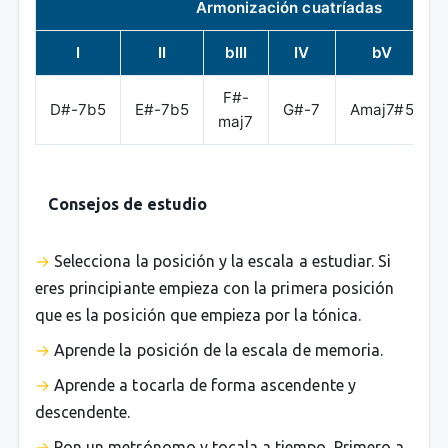
Armonización cuatríadas
I
II
bIII
IV
bV
F#-
D#-7b5
E#-7b5
G#-7
Amaj7#5
maj7
Consejos de estudio
Selecciona la posición y la escala a estudiar. Si
eres principiante empieza con la primera posición
que es la posición que empieza por la tónica.
Aprende la posición de la escala de memoria.
Aprende a tocarla de forma ascendente y
descendente.
Pon un metrónomo y tocala a tiempo. Primero a