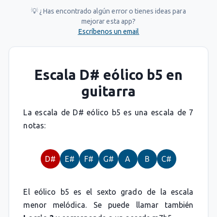
💡 ¿Has encontrado algún error o tienes ideas para
mejorar esta app?
Escríbenos un email
Escala D# eólico b5 en
guitarra
La escala de D# eólico b5 es una escala de 7
notas:
D#
E#
F#
G#
A
B
C#
El eólico b5 es el sexto grado de la escala
menor melódica. Se puede llamar también