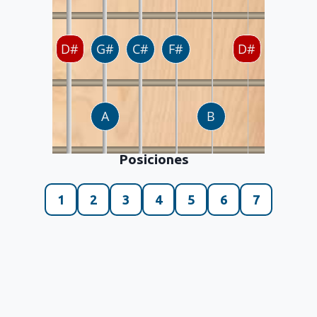
Posiciones
1
2
3
4
5
6
7