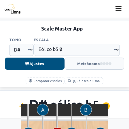
Scale Master App
TONO
ESCALA
Ajustes
Metrónomo
Comparar escalas
¿Qué escala usar?
D#
eólico b5