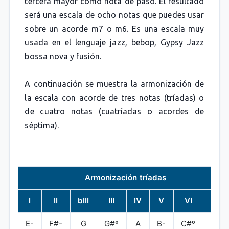
tercera mayor como nota de paso. El resultado
será una escala de ocho notas que puedes usar
sobre un acorde m7 o m6. Es una escala muy
usada en el lenguaje jazz, bebop, Gypsy Jazz
bossa nova y fusión.
A continuación se muestra la armonización de
la escala con acorde de tres notas (tríadas) o
de cuatro notas (cuatríadas o acordes de
séptima).
Armonización tríadas
I
II
bIII
III
IV
V
VI
bVII
E-
F#-
G
G#º
A
B-
C#º
D