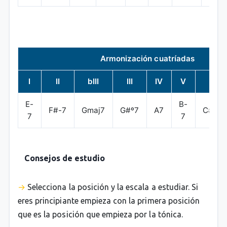
Armonización cuatríadas
I
II
bIII
III
IV
V
VI
E-
B-
F#-7
Gmaj7
G#º7
A7
C#-7b
7
7
Consejos de estudio
Selecciona la posición y la escala a estudiar. Si
eres principiante empieza con la primera posición
que es la posición que empieza por la tónica.