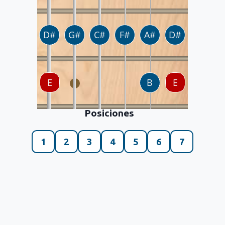
Posiciones
1
2
3
4
5
6
7