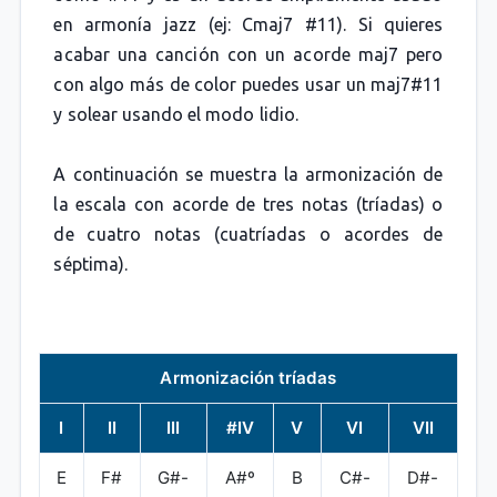
en armonía jazz (ej: Cmaj7 #11). Si quieres
acabar una canción con un acorde maj7 pero
con algo más de color puedes usar un maj7#11
y solear usando el modo lidio.
A continuación se muestra la armonización de
la escala con acorde de tres notas (tríadas) o
de cuatro notas (cuatríadas o acordes de
séptima).
Armonización tríadas
I
II
III
#IV
V
VI
VII
E
F#
G#-
A#º
B
C#-
D#-