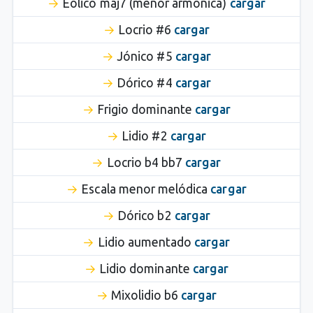
Eólico maj7 (menor armónica)
cargar
Locrio #6
cargar
Jónico #5
cargar
Dórico #4
cargar
Frigio dominante
cargar
Lidio #2
cargar
Locrio b4 bb7
cargar
Escala menor melódica
cargar
Dórico b2
cargar
Lidio aumentado
cargar
Lidio dominante
cargar
Mixolidio b6
cargar