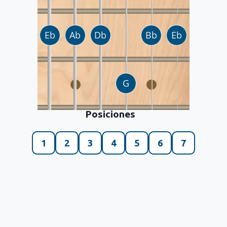
Posiciones
1
2
3
4
5
6
7