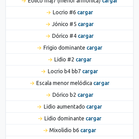
Eólico maj7 (menor armónica)
cargar
Locrio #6
cargar
Jónico #5
cargar
Dórico #4
cargar
Frigio dominante
cargar
Lidio #2
cargar
Locrio b4 bb7
cargar
Escala menor melódica
cargar
Dórico b2
cargar
Lidio aumentado
cargar
Lidio dominante
cargar
Mixolidio b6
cargar