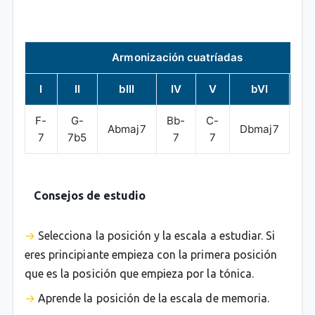
Armonización cuatríadas
I
II
bIII
IV
V
bVI
bVI
F-
G-
Bb-
C-
Abmaj7
Dbmaj7
Eb
7
7b5
7
7
Consejos de estudio
Selecciona la posición y la escala a estudiar. Si
eres principiante empieza con la primera posición
que es la posición que empieza por la tónica.
Aprende la posición de la escala de memoria.