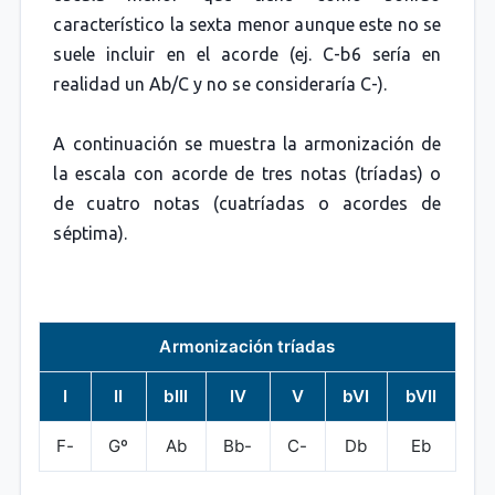
característico la sexta menor aunque este no se
suele incluir en el acorde (ej. C-b6 sería en
realidad un Ab/C y no se consideraría C-).
A continuación se muestra la armonización de
la escala con acorde de tres notas (tríadas) o
de cuatro notas (cuatríadas o acordes de
séptima).
Armonización tríadas
I
II
bIII
IV
V
bVI
bVII
F-
Gº
Ab
Bb-
C-
Db
Eb