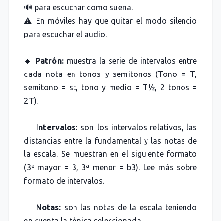
🔊 para escuchar como suena.
⚠️ En móviles hay que quitar el modo silencio
para escuchar el audio.
🔸
Patrón:
muestra la serie de intervalos entre
cada nota en tonos y semitonos (Tono = T,
semitono = st, tono y medio = T½, 2 tonos =
2T).
🔸
Intervalos:
son los intervalos relativos, las
distancias entre la fundamental y las notas de
la escala. Se muestran en el siguiente formato
(3ª mayor = 3, 3ª menor = b3). Lee más sobre
formato de intervalos.
🔸
Notas:
son las notas de la escala teniendo
en cuenta la tónica seleccionada.