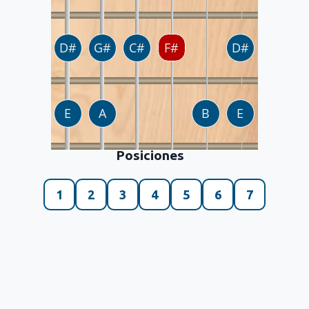
Posiciones
1
2
3
4
5
6
7