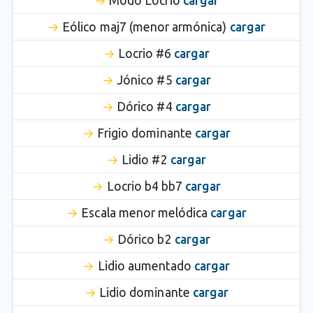
Modo Locrio
cargar
Eólico maj7 (menor armónica)
cargar
Locrio #6
cargar
Jónico #5
cargar
Dórico #4
cargar
Frigio dominante
cargar
Lidio #2
cargar
Locrio b4 bb7
cargar
Escala menor melódica
cargar
Dórico b2
cargar
Lidio aumentado
cargar
Lidio dominante
cargar