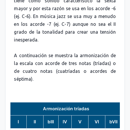
tiene como sonido característico la sexta
mayor y por esta razón se usa en los acorde -6
(ej. C-6). En música jazz se usa muy a menudo
en los acorde -7 (ej. C-7) aunque no sea el II
grado de la tonalidad para crear una tensión
inesperada.
A continuación se muestra la armonización de
la escala con acorde de tres notas (tríadas) o
de cuatro notas (cuatríadas o acordes de
séptima).
Armonización tríadas
I
II
bIII
IV
V
VI
bVII