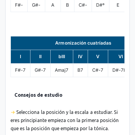
F#-
G#-
A
B
C#-
D#º
E
Armonización cuatríadas
I
II
bIII
IV
V
VI
F#-7
G#-7
Amaj7
B7
C#-7
D#-7b5
Consejos de estudio
Selecciona la posición y la escala a estudiar. Si
eres principiante empieza con la primera posición
que es la posición que empieza por la tónica.