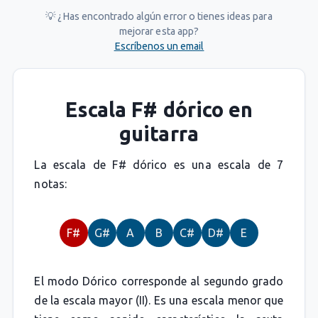
💡 ¿Has encontrado algún error o tienes ideas para
mejorar esta app?
Escríbenos un email
Escala F# dórico en
guitarra
La escala de F# dórico es una escala de 7
notas:
F#
G#
A
B
C#
D#
E
El modo Dórico corresponde al segundo grado
de la escala mayor (II). Es una escala menor que