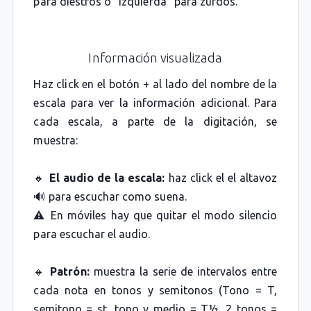
para diestros o "izquierda" para zurdos.
Información visualizada
Haz click en el botón + al lado del nombre de la
escala para ver la información adicional. Para
cada escala, a parte de la digitación, se
muestra:
🔸
El audio de la escala:
haz click el el altavoz
🔊 para escuchar como suena.
⚠️ En móviles hay que quitar el modo silencio
para escuchar el audio.
🔸
Patrón:
muestra la serie de intervalos entre
cada nota en tonos y semitonos (Tono = T,
semitono = st, tono y medio = T½, 2 tonos =