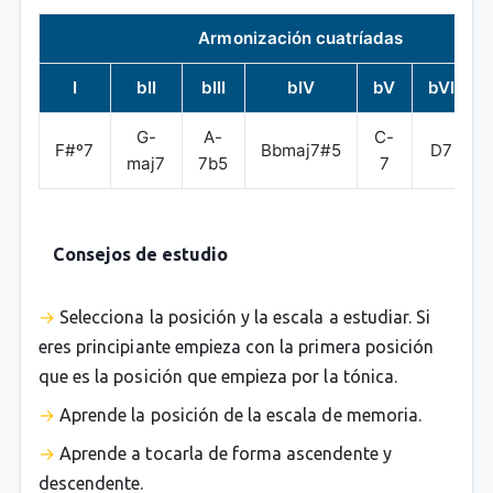
Armonización cuatríadas
I
bII
bIII
bIV
bV
bVI
G-
A-
C-
F#º7
Bbmaj7#5
D7
maj7
7b5
7
Consejos de estudio
Selecciona la posición y la escala a estudiar. Si
eres principiante empieza con la primera posición
que es la posición que empieza por la tónica.
Aprende la posición de la escala de memoria.
Aprende a tocarla de forma ascendente y
descendente.