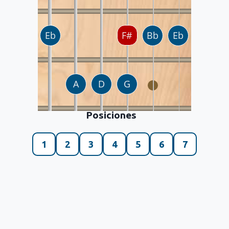
Posiciones
1
2
3
4
5
6
7