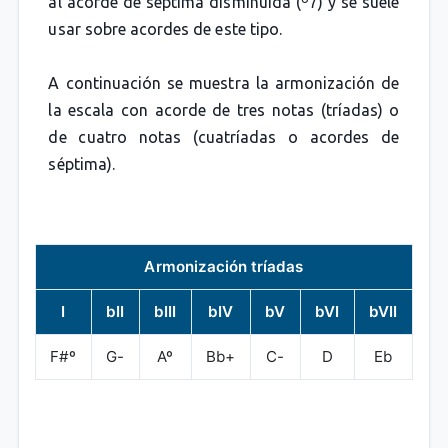
al acorde de séptima disminuida (º7) y se suele
usar sobre acordes de este tipo.
A continuación se muestra la armonización de
la escala con acorde de tres notas (tríadas) o
de cuatro notas (cuatríadas o acordes de
séptima).
Armonización tríadas
I
bII
bIII
bIV
bV
bVI
bVII
F#º
G-
Aº
Bb+
C-
D
Eb