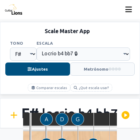
Scale Master App
TONO
ESCALA
Ajustes
Metrónomo
Comparar escalas
¿Qué escala usar?
F#
locrio b4 bb7