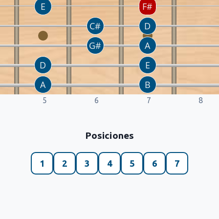
5
6
7
8
Posiciones
1
2
3
4
5
6
7