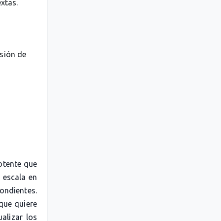
extas.
esión de
otente que
 escala en
pondientes.
 que quiere
alizar los