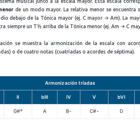
istema musical junto a la escala mayor. Esta escala corres
 menor
de un modo mayor. La relativa menor se encuentra 
dio debajo de la Tónica mayor (ej. C mayor → Am). La mayo
tra siempre un T½ arriba de la Tónica menor (ej. Am → C may
ación se muestra la armonización de la escala con acor
adas) o de cuatro notas (cuatríadas o acordes de séptima).
Armonización tríadas
II
bIII
IV
V
bVI
G#º
A
B-
C#-
D