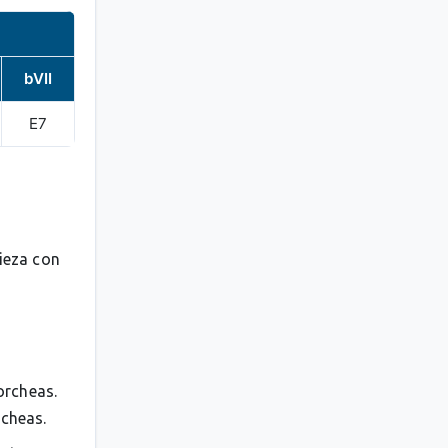
bVII
E7
pieza con
orcheas.
rcheas.