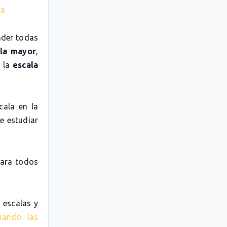
ta
nder todas
la mayor
,
o la
escala
cala en la
e estudiar
para todos
 escalas y
nando las