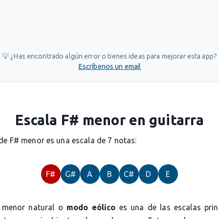
💡 ¿Has encontrado algún error o tienes ideas para mejorar esta app?
Escríbenos un email
Escala F# menor en guitarra
 de F# menor es una escala de 7 notas:
F#
G#
A
B
C#
D
E
a menor natural o
modo eólico
es una de las escalas prin