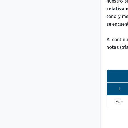
nuestro s
relativa
tono y me
se encuen
A continu
notas (trí
I
F#-