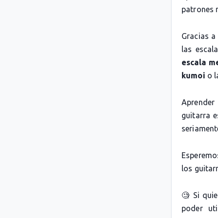
patrones 
Gracias a
las escal
escala m
kumoi
o 
Aprender 
guitarra 
seriamente
Esperemos
los guitarr
🧐 Si qui
poder uti