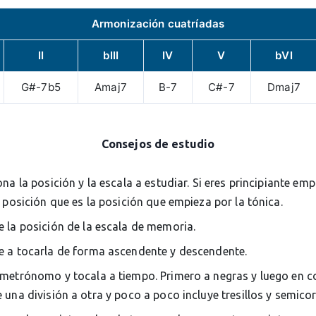
Armonización cuatríadas
II
bIII
IV
V
bVI
G#-7b5
Amaj7
B-7
C#-7
Dmaj7
Consejos de estudio
ona la posición y la escala a estudiar. Si eres principiante em
 posición que es la posición que empieza por la tónica.
 la posición de la escala de memoria.
 a tocarla de forma ascendente y descendente.
metrónomo y tocala a tiempo. Primero a negras y luego en c
una división a otra y poco a poco incluye tresillos y semico