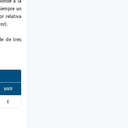
ponde a la
siempre un
r relativa
or).
de de tres
bVII
E