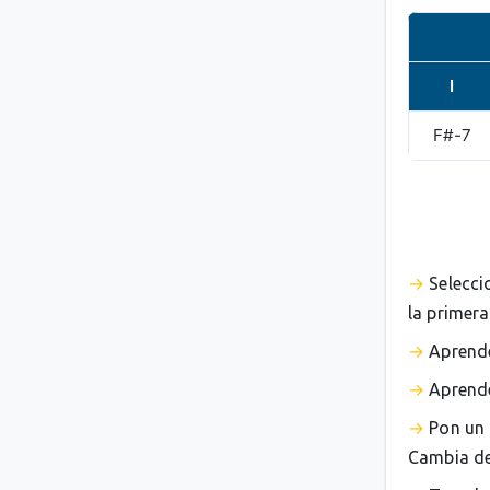
I
F#-7
Selecci
la primera
Aprende
Aprende
Pon un 
Cambia de 