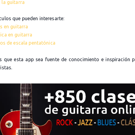
 la guitarra
culos que pueden interesarte:
s en guitarra
ica en guitarra
cios de escala pentatónica
 que esta app sea fuente de conocimiento e inspiración 
istas.