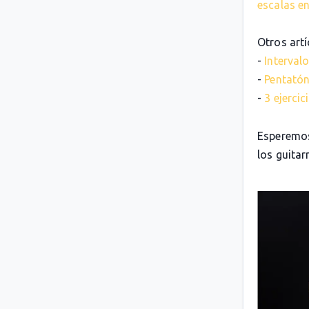
escalas en
Otros artí
-
Intervalo
-
Pentatón
-
3 ejerci
Esperemos
los guitarr