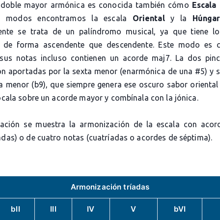
a doble mayor armónica es conocida también cómo
Escala 
s modos encontramos la escala
Oriental
y la
Húnga
ente se trata de un palíndromo musical, ya que tiene l
os de forma ascendente que descendente. Este modo es c
sus notas incluso contienen un acorde maj7. La dos pin
on aportadas por la sexta menor (enarmónica de una #5) y 
a menor (b9), que siempre genera ese oscuro sabor oriental
Tócala sobre un acorde mayor y combínala con la jónica.
ación se muestra la armonización de la escala con acor
adas) o de cuatro notas (cuatríadas o acordes de séptima).
Armonización tríadas
bII
III
IV
V
bVI