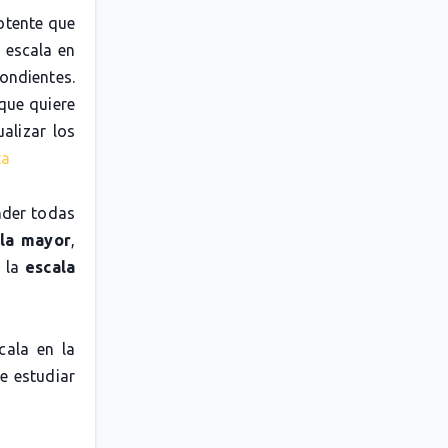
otente que
 escala en
pondientes.
 que quiere
alizar los
ta
nder todas
la mayor
,
o la
escala
cala en la
e estudiar