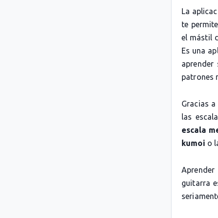
La aplica
te permit
el mástil 
Es una apl
aprender 
patrones 
Gracias a
las escal
escala m
kumoi
o 
Aprender 
guitarra 
seriamente