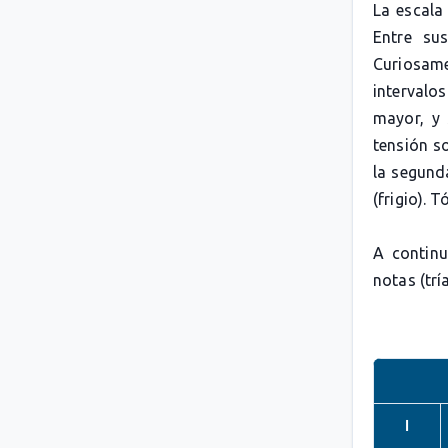
La escal
Entre su
Curiosam
interval
mayor, y 
tensión s
la segund
(frigio). 
A continu
notas (trí
I