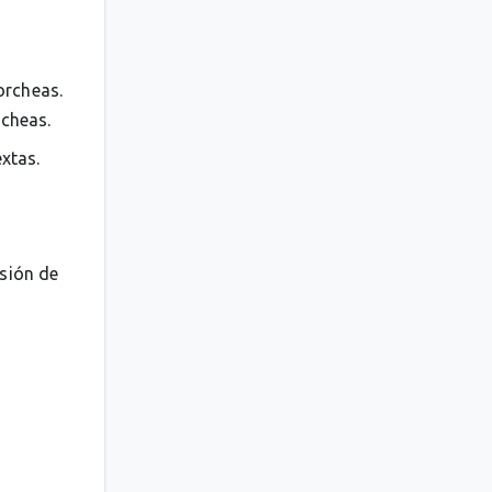
orcheas.
rcheas.
extas.
esión de