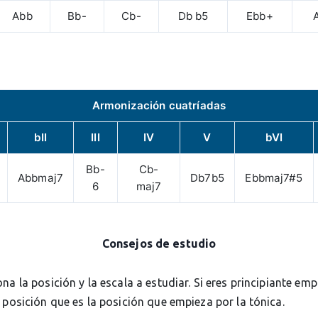
Abb
Bb-
Cb-
Db b5
Ebb+
Armonización cuatríadas
bII
III
IV
V
bVI
Bb-
Cb-
Abbmaj7
Db7b5
Ebbmaj7#5
6
maj7
Consejos de estudio
ona la posición y la escala a estudiar. Si eres principiante em
 posición que es la posición que empieza por la tónica.