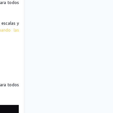
para todos
 escalas y
nando las
para todos