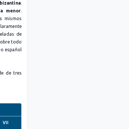
bizantina
.
ra menor
.
os mismos
laramente
celadas de
sobre todo
 o español
de de tres
VII