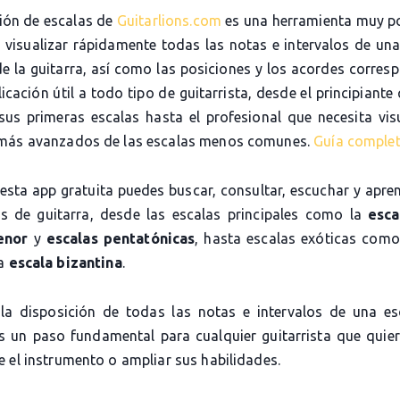
ción de escalas de
Guitarlions.com
es una herramienta muy p
e visualizar rápidamente todas las notas e intervalos de una
de la guitarra, así como las posiciones y los acordes corres
icación útil a todo tipo de guitarrista, desde el principiante
sus primeras escalas hasta el profesional que necesita visu
más avanzados de las escalas menos comunes.
Guía comple
 esta app gratuita puedes buscar, consultar, escuchar y apre
as de guitarra, desde las escalas principales como la
esca
enor
y
escalas pentatónicas
, hasta escalas exóticas com
la
escala bizantina
.
la disposición de todas las notas e intervalos de una es
es un paso fundamental para cualquier guitarrista que quier
 el instrumento o ampliar sus habilidades.