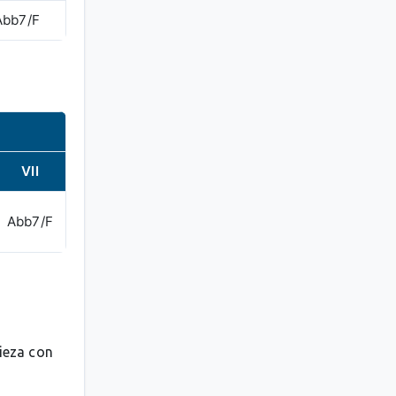
Abb7/F
VII
Abb7/F
pieza con