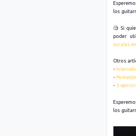
Esperemos
los guitarr
🧐 Si qui
poder uti
escalas en
Otros artí
-
Intervalo
-
Pentatón
-
3 ejerci
Esperemos
los guitarr