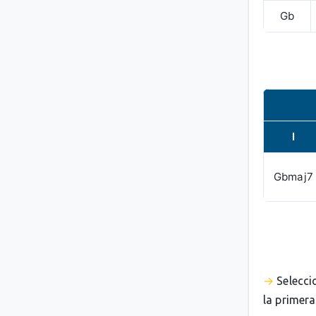
Gb
I
Gbmaj7
Selecci
la primera