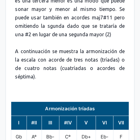
es una tercera menor es una modo que puede
sonar mayor y menor al mismo tiempo. Se
puede usar también en acordes maj7#11 pero
omitiendo la sgunda dado que se trataría de
una #2 en lugar de una segunda mayor (2)
A continuación se muestra la armonización de
la escala con acorde de tres notas (tríadas) o
de cuatro notas (cuatríadas o acordes de
séptima).
Armonización tríadas
I
#II
III
#IV
V
VI
VII
Gb
Aº
Bb-
Cº
Db+
Eb-
F