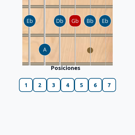
Posiciones
1
2
3
4
5
6
7