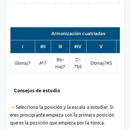
Armonización cuatríadas
I
#II
III
#IV
V
VI
Bb-
C-
Eb-
Gbmaj7
Aº7
Dbmaj7#5
maj7
7b5
7
Consejos de estudio
Selecciona la posición y la escala a estudiar. Si
eres principiante empieza con la primera posición
que es la posición que empieza por la tónica.