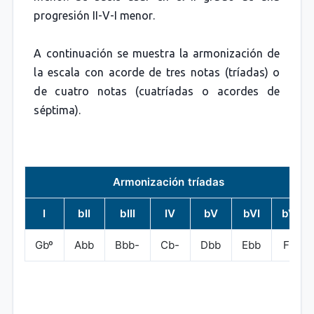
progresión II-V-I menor.
A continuación se muestra la armonización de
la escala con acorde de tres notas (tríadas) o
de cuatro notas (cuatríadas o acordes de
séptima).
Armonización tríadas
I
bII
bIII
IV
bV
bVI
bVII
Gbº
Abb
Bbb-
Cb-
Dbb
Ebb
Fb-