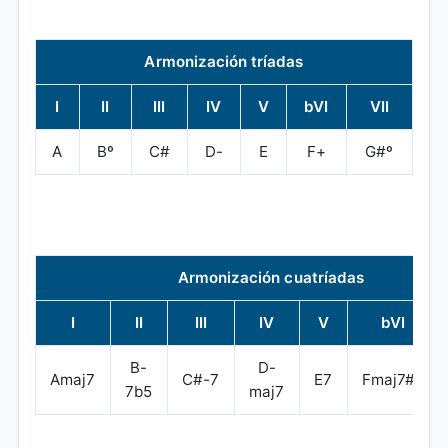
Armonización tríadas
I
II
III
IV
V
bVI
VII
A
Bº
C#
D-
E
F+
G#º
Armonización cuatríadas
I
II
III
IV
V
bVI
B-
D-
Amaj7
C#-7
E7
Fmaj7#5
7b5
maj7