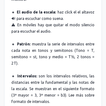
🔸
El audio de la escala:
haz click el el altavoz
🔊 para escuchar como suena.
⚠️ En móviles hay que quitar el modo silencio
para escuchar el audio.
🔸
Patrón:
muestra la serie de intervalos entre
cada nota en tonos y semitonos (Tono = T,
semitono = st, tono y medio = T½, 2 tonos =
2T).
🔸
Intervalos:
son los intervalos relativos, las
distancias entre la fundamental y las notas de
la escala. Se muestran en el siguiente formato
(3ª mayor = 3, 3ª menor = b3). Lee más sobre
formato de intervalos.