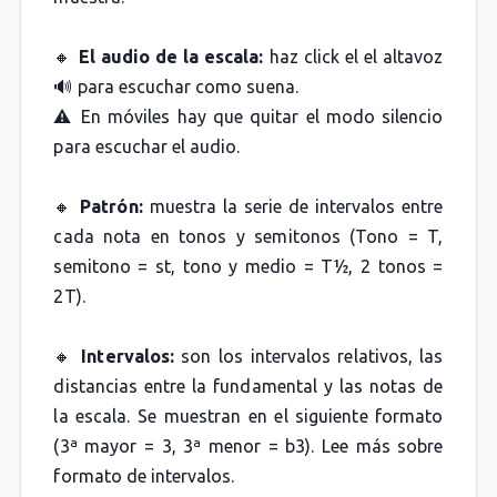
🔸
El audio de la escala:
haz click el el altavoz
🔊 para escuchar como suena.
⚠️ En móviles hay que quitar el modo silencio
para escuchar el audio.
🔸
Patrón:
muestra la serie de intervalos entre
cada nota en tonos y semitonos (Tono = T,
semitono = st, tono y medio = T½, 2 tonos =
2T).
🔸
Intervalos:
son los intervalos relativos, las
distancias entre la fundamental y las notas de
la escala. Se muestran en el siguiente formato
(3ª mayor = 3, 3ª menor = b3). Lee más sobre
formato de intervalos.