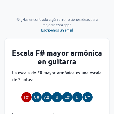
💡 ¿Has encontrado algún error o tienes ideas para
mejorar esta app?
Escríbenos un email
Escala F# mayor armónica
en guitarra
La escala de F# mayor armónica es una escala
de 7 notas:
F#
G#
A#
B
C#
D
E#