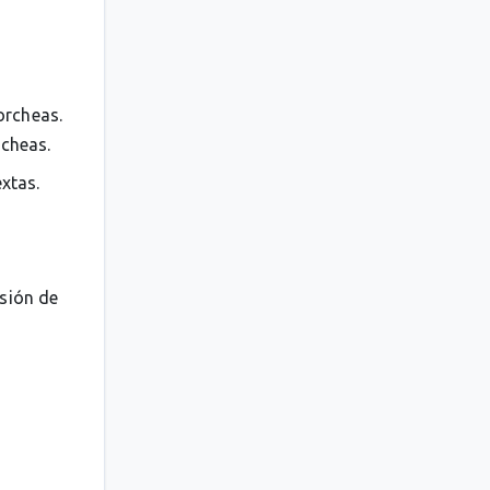
orcheas.
rcheas.
extas.
esión de