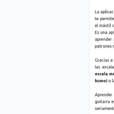
La aplica
te permit
el mástil 
Es una apl
aprender 
patrones 
Gracias a
las escal
escala m
kumoi
o 
Aprender 
guitarra 
seriamente