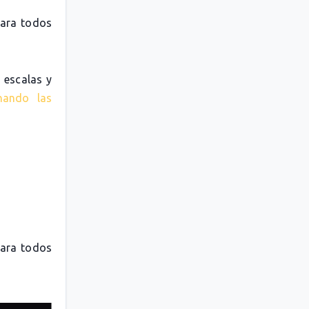
para todos
 escalas y
nando las
para todos