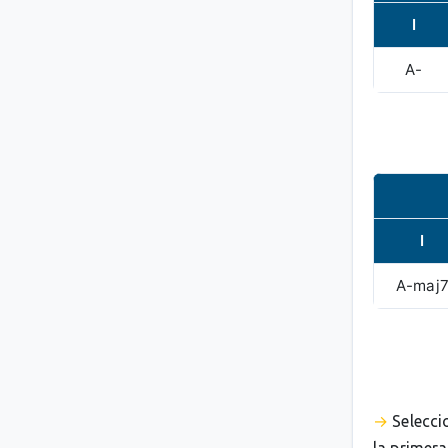
I
A-
I
A-maj
Selecci