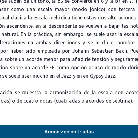
(se suben de un tono, la b6 se convierte en 6 y la b7 en 7.
nsar como una escala mayor (modo jónico) con tercera 
ical clásica la escala melódica tiene estas dos alteracione
ión ascendente, en la descendente se vuelven a bajar las not
natural. En la práctica, sin embargo, se suele usar la esca
alteraciones en ambas direcciones y se le da el nombre
por haber sido empleada por Johann Sebastian Bach. Pue
la sobre un acorde menor para añadirle tensión y segurame
ión sobre un acorde -6 como opción al uso de modo dóri
 se suele usar mucho en el Jazz y en en Gypsy Jazz.
ación se muestra la armonización de la escala con acor
adas) o de cuatro notas (cuatríadas o acordes de séptima).
Armonización tríadas