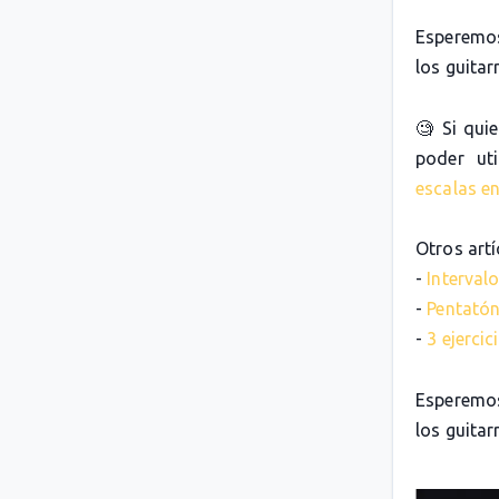
Esperemos
los guitarr
🧐 Si qui
poder uti
escalas en
Otros artí
-
Intervalo
-
Pentatón
-
3 ejerci
Esperemos
los guitarr