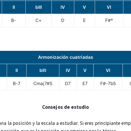
II
bIII
IV
V
VI
B-
C+
D
E
F#º
Armonización cuatríadas
II
bIII
IV
V
VI
7
B-7
Cmaj7#5
D7
E7
F#-7b5
Consejos de estudio
ona la posición y la escala a estudiar. Si eres principiante em