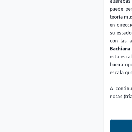
alteradas 
puede pe
teoría mus
en direcc
su estado 
con las 
Bachiana
esta esca
buena opc
escala que
A continu
notas (trí