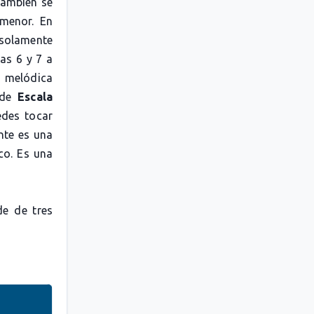
 También se
menor. En
s solamente
as 6 y 7 a
la melódica
 de
Escala
des tocar
nte es una
co. Es una
de de tres