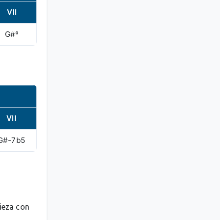
VII
G#º
VII
G#-7b5
pieza con