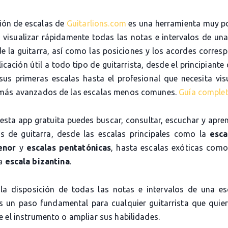
ción de escalas de
Guitarlions.com
es una herramienta muy p
e visualizar rápidamente todas las notas e intervalos de una
de la guitarra, así como las posiciones y los acordes corres
icación útil a todo tipo de guitarrista, desde el principiante
sus primeras escalas hasta el profesional que necesita visu
más avanzados de las escalas menos comunes.
Guía comple
 esta app gratuita puedes buscar, consultar, escuchar y apre
as de guitarra, desde las escalas principales como la
esca
enor
y
escalas pentatónicas
, hasta escalas exóticas com
la
escala bizantina
.
la disposición de todas las notas e intervalos de una es
es un paso fundamental para cualquier guitarrista que quier
 el instrumento o ampliar sus habilidades.