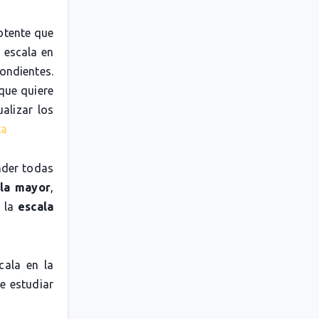
otente que
 escala en
pondientes.
 que quiere
alizar los
ta
nder todas
la mayor
,
o la
escala
cala en la
e estudiar