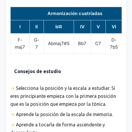
Armonización cuatríadas
I
II
bIII
IV
V
VI
VI
F-
G-
D-
E
Abmaj7#5
Bb7
C7
maj7
7
7b5
7
Consejos de estudio
Selecciona la posición y la escala a estudiar. Si
eres principiante empieza con la primera posición
que es la posición que empieza por la tónica.
Aprende la posición de la escala de memoria.
Aprende a tocarla de forma ascendente y