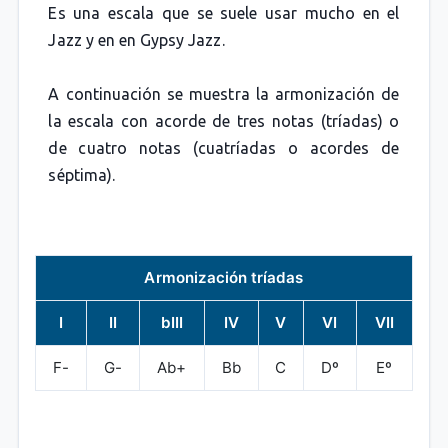
Es una escala que se suele usar mucho en el
Jazz y en en Gypsy Jazz.
A continuación se muestra la armonización de
la escala con acorde de tres notas (tríadas) o
de cuatro notas (cuatríadas o acordes de
séptima).
Armonización tríadas
I
II
bIII
IV
V
VI
VII
F-
G-
Ab+
Bb
C
Dº
Eº