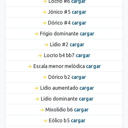
Locrio #6
cargar
Jónico #5
cargar
Dórico #4
cargar
Frigio dominante
cargar
Lidio #2
cargar
Locrio b4 bb7
cargar
Escala menor melódica
cargar
Dórico b2
cargar
Lidio aumentado
cargar
Lidio dominante
cargar
Mixolidio b6
cargar
Eólico b5
cargar