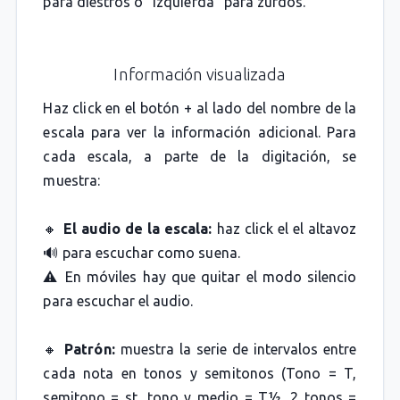
para diestros o "izquierda" para zurdos.
Información visualizada
Haz click en el botón + al lado del nombre de la
escala para ver la información adicional. Para
cada escala, a parte de la digitación, se
muestra:
🔸
El audio de la escala:
haz click el el altavoz
🔊 para escuchar como suena.
⚠️ En móviles hay que quitar el modo silencio
para escuchar el audio.
🔸
Patrón:
muestra la serie de intervalos entre
cada nota en tonos y semitonos (Tono = T,
semitono = st, tono y medio = T½, 2 tonos =