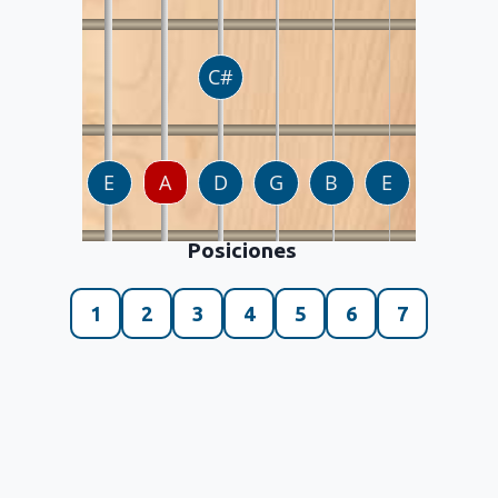
Posiciones
1
2
3
4
5
6
7