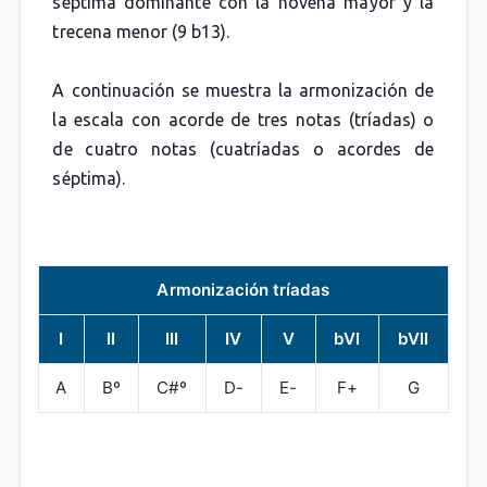
séptima dominante con la novena mayor y la
trecena menor (9 b13).
A continuación se muestra la armonización de
la escala con acorde de tres notas (tríadas) o
de cuatro notas (cuatríadas o acordes de
séptima).
Armonización tríadas
I
II
III
IV
V
bVI
bVII
A
Bº
C#º
D-
E-
F+
G